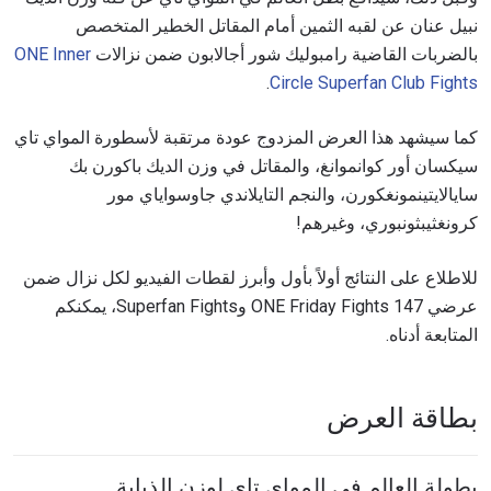
نبيل عنان عن لقبه الثمين أمام المقاتل الخطير المتخصص
بالضربات القاضية رامبوليك شور أجالابون ضمن نزالات
ONE Inner
.
Circle Superfan Club Fights
كما سيشهد هذا العرض المزدوج عودة مرتقبة لأسطورة المواي تاي
سيكسان أور كوانموانغ، والمقاتل في وزن الديك باكورن بك
سايالايتينمونغكورن، والنجم التايلاندي جاوسواياي مور
كرونغثيبثونبوري، وغيرهم!
للاطلاع على النتائج أولاً بأول وأبرز لقطات الفيديو لكل نزال ضمن
عرضي ONE Friday Fights 147 وSuperfan Fights، يمكنكم
المتابعة أدناه.
بطاقة العرض
بطولة العالم في المواي تاي لوزن الذبابة