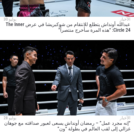
الأخبار
يوليو 30
عبدالله أونداش يتطلع للانتقام من شوكبريشا في عرض The Inner
Circle 24: “هذه المرة سأخرج منتصراً”
الأخبار
يوليو 28
“إنه مجرد عمل” – رمضان أونداش يسعى لعبور صداقته مع جوهان
غزالي إلى لقب العالم في بطولة “ون”