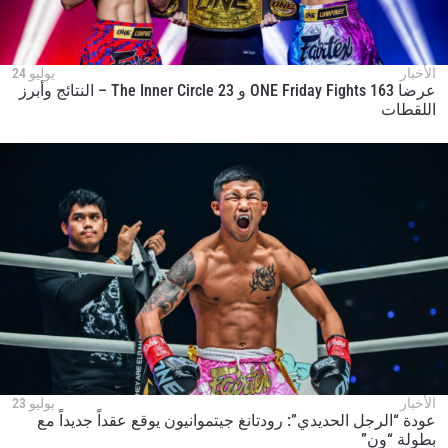
الأخبار
يوليو 24
عرضا ONE Friday Fights 163 و The Inner Circle 23 – النتائج وأبرز
اللقطات
الأخبار
يوليو 23
عودة “الرجل الحديدي”: رودتانغ جيتموانيون يوقع عقداً جديداً مع
بطولة “ون”