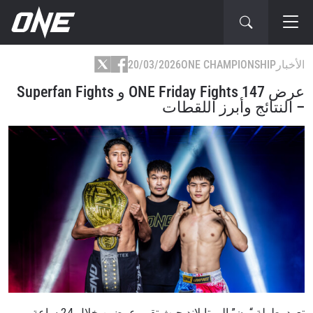
الأخبار
ONE CHAMPIONSHIP
20/03/2026
عرض ONE Friday Fights 147 و Superfan Fights
– النتائج وأبرز اللقطات
تعود بطولة “ون” إلى تايلاند حيث تقيم عرضين خلال 24 ساعة.