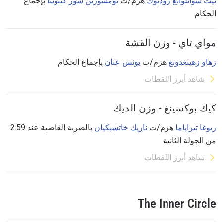
بيت سوانلوانغ روديوك
هزم/ت
نومسورين شور كيتوينا
بإجماع
الحكام
مواي تاي - وزن القشة
زهاو زهينغدونغ
هزم/ت
يونس عنان
بإجماع الحكام
شاهد أبرز اللقطات
كيك بوكسينغ - وزن الديك
ريوغا تيراياما
هزم/ت
ناريك خاتشيكيان
بالضربة القاضية عند 2:59
من الجولة الثانية
شاهد أبرز اللقطات
The Inner Circle