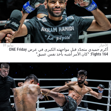
الأخبار
يوليو 31
أكرم حميدي متجدّد قبل مواجهته الكبرى في عرض ONE Friday
Fights 164: “كان الأمر أشبه بأخذ نفس عميق”