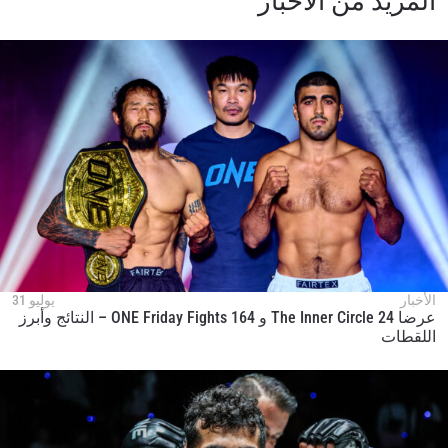
المزيد من الأخبار
ابق على اطّلاع
خذ بطولة "ون" معك أينما ذهبت! اشترك الآن للوصول
إلى آخر الأخبار، وفتح العروض الخاصة والحصول على
أفضل المقاعد لعروضنا الحية.
البريد الإلكتروني
المنافس
العرض
الإسم
شاهد أبرز اللقطات
الأخبار
يوليو 31
عرضا The Inner Circle 24 و ONE Friday Fights 164 – النتائج وأبرز
إشترك
اللقطات
بإرسال هذا النموذج، فإنك توافق على جمعنا لمعلوماتك
واستخدامها والإفصاح عنها بموجب
سياسة الخصوصية
.
يمكنك إلغاء الاشتراك في هذه المنشورات في أي وقت.