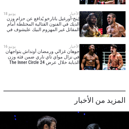
جولات مع فيتجيجا
الأخبار
يونيو 18
إينخ-أورغيل باتارخو يُدافع عن حزام وزن
الديك في الفنون القتالية المختلطة أمام
المقاتل غير المهزوم البيك عليشوف في
عرض The Inner Circle 24
الأخبار
يونيو 16
جوهان غزالي ورمضان أونداش يتواجهان
في نزال مواي تاي ناري ضمن فئة وزن
الذبابة خلال عرض The Inner Circle 24
المزيد من الأخبار