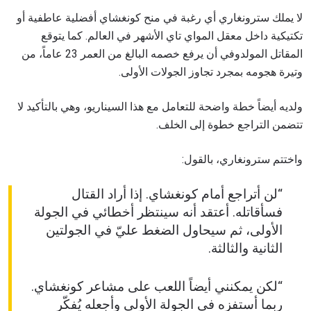
لا يملك سترونغاري أي رغبة في منح كونغشاي أفضلية عاطفية أو
ابق على اطّلاع
تكتيكية داخل معقل المواي تاي الأشهر في العالم. كما يتوقع
خذ بطولة "ون" معك أينما ذهبت! اشترك الآن للوصول
إلى آخر الأخبار، وفتح العروض الخاصة والحصول على
المقاتل المولدوفي أن يرفع خصمه البالغ من العمر 23 عاماً، من
أفضل المقاعد لعروضنا الحية.
وتيرة هجومه بمجرد تجاوز الجولات الأولى.
البريد الإلكتروني
المنافس
ولديه أيضاً خطة واضحة للتعامل مع هذا السيناريو، وهي بالتأكيد لا
العرض
تتضمن التراجع خطوة إلى الخلف.
الإسم
واختتم سترونغاري، بالقول:
شاهد أبرز اللقطات
“لن أتراجع أمام كونغشاي. إذا أراد القتال
إشترك
فسأقاتله. أعتقد أنه سينتظر أخطائي في الجولة
بإرسال هذا النموذج، فإنك توافق على جمعنا لمعلوماتك
الأولى، ثم سيحاول الضغط عليّ في الجولتين
واستخدامها والإفصاح عنها بموجب
سياسة الخصوصية
.
يمكنك إلغاء الاشتراك في هذه المنشورات في أي وقت.
الثانية والثالثة.
“لكن يمكنني أيضاً اللعب على مشاعر كونغشاي.
ربما أستفزه في الجولة الأولى وأجعله يُفكّر