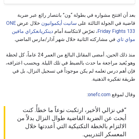
بعد أن افتتح مشواره في بطولة “ون” بانتصار رائع عبر ضربة
قاضية في الجولة الثالثة على
سانيت أيكموانيون
خلال عرض
ONE
Friday Fights 133
، تعرّض لانتكاسة أمام
دينكريانغكراي مافين
مواي تاي
في مشاركته الثانية خلال شهر آذار/مارس الماضي.
منذ ذلك الحين، أمضى المقاتل البالغ من العمر 24 عاماً، كل لحظة
وهو يُعيد مراجعة ما حدث بالضبط في تلك الليلة. وبحسب اعترافه،
فإن أهم درس تعلمه لم يكن موجوداً في تسجيل النزال، بل في
طريقة تفكيره الذهنية.
وقال لموقع
onefc.com
:
“في نزالي الأخير، ارتكبت نوعاً ما خطأً. كنت
أبحث عن الضربة القاضية طوال النزال بدلاً من
الالتزام بالخطة التكتيكية التي أعددتها خلال
المعسكر التدريبي.