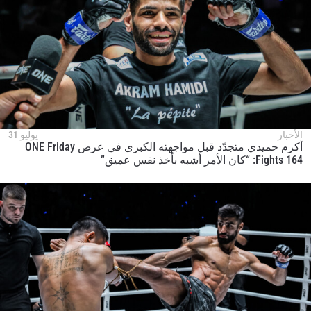
الأخبار
يوليو 31
أكرم حميدي متجدّد قبل مواجهته الكبرى في عرض ONE Friday
Fights 164: “كان الأمر أشبه بأخذ نفس عميق”