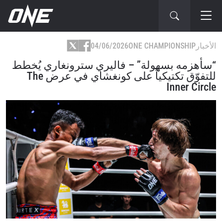
الأخبار
ONE CHAMPIONSHIP
04/06/2026
“سأهزمه بسهولة” – فاليري سترونغاري يُخطط
للتفوّق تكتيكياً على كونغشاي في عرض The
Inner Circle