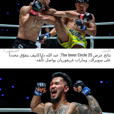
الأخبار
أغسطس 7
نتائج عرض The Inner Circle 25: عبد الله داياكاييف يتفوّق مجدداً
على سوبرلك، ومارات غريغوريان يواصل تألّقه