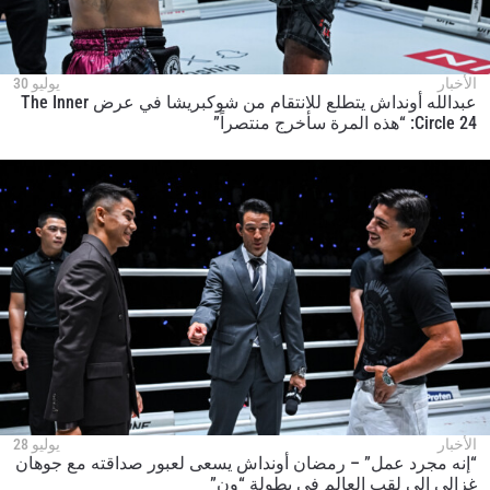
الأخبار
يوليو 30
عبدالله أونداش يتطلع للانتقام من شوكبريشا في عرض The Inner
Circle 24: “هذه المرة سأخرج منتصراً”
الأخبار
يوليو 28
“إنه مجرد عمل” – رمضان أونداش يسعى لعبور صداقته مع جوهان
غزالي إلى لقب العالم في بطولة “ون”