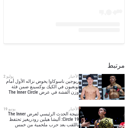
مرتبط
الأخبار
يوليو 2
ريوجين ناسوكاوا يخوض نزاله الأول أمام
ثونغبون في الكيك بوكسينغ ضمن فئة
وزن القشة في عرض The Inner Circle
23 في 24 تموز/يوليو
الأخبار
يونيو 19
نتيجة الحدث الرئيسي لعرض The Inner
Circle 19: أليشا هيلين رودريغيز تحتفظ
باللقب بعد حرب ملحمية من خمس