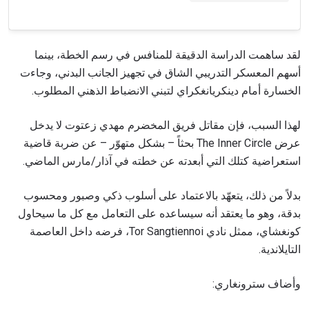
لقد ساهمت الدراسة الدقيقة للمنافس في رسم الخطة، بينما
أسهم المعسكر التدريبي الشاق في تجهيز الجانب البدني، وجاءت
الخسارة أمام دينكريانغكراي لتبني الانضباط الذهني المطلوب.
لهذا السبب، فإن مقاتل فريق المخضرم مهدي زعتوت لا يدخل
عرض The Inner Circle بحثاً – بشكل متهوّر – عن ضربة قاضية
استعراضية كتلك التي أبعدته عن خطته في آذار/مارس الماضي.
بدلاً من ذلك، يتعهّد بالاعتماد على أسلوب ذكي وصبور ومحسوب
بدقة، وهو ما يعتقد أنه سيساعده على التعامل مع كل ما سيحاول
كونغشاي، ممثل نادي Tor Sangtiennoi، فرضه داخل العاصمة
التايلاندية.
وأضاف سترونغاري: