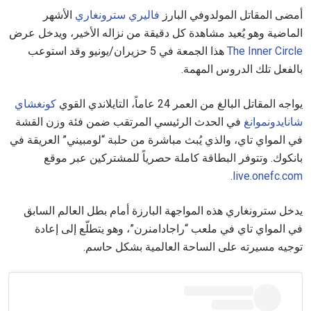
أمضى المقاتل المولدوفي البارز
فاليري سترونغاري
الأشهر
الماضية وهو يُعيد مشاهدة كل دقيقة من نزاله الأخير، ويدخل عرض
The Inner Circle
هذا الجمعة في 5 حزيران/يونيو وقد استوعب
بالفعل تلك الدروس المهمة.
يواجه المقاتل البالغ من العمر 24 عاماً، التايلاندي القوي
كونغشاي
شانايدونموانغ
في الحدث الرئيسي المرتقب ضمن فئة وزن القشة
في المواي تاي، والذي يُبث مباشرة من حلبة “لومبيني” العريقة في
بانكوك. وتتوفر البطاقة كاملة حصرياً للمشتركين عبر موقع
.
live.onefc.com
يدخل سترونغاري هذه المواجهة البارزة أمام بطل العالم السابق
في المواي تاي في ملعب “راجادامنرن”، وهو يتطلّع إلى إعادة
توجيه مسيرته على الساحة العالمية بشكل حاسم.