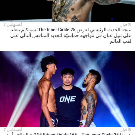
الأخبار
أغسطس 7
نتيجة الحدث الرئيسي لعرض The Inner Circle 25: سواكيم يتغلّب
على نبيل عنان في مواجهة حماسيّة لتحديد المنافس التالي على
لقب العالم
الأخبار
أغسطس 7
عرضا The Inner Circle 25 و ONE Friday Fights 165 – النتائج وأبرز