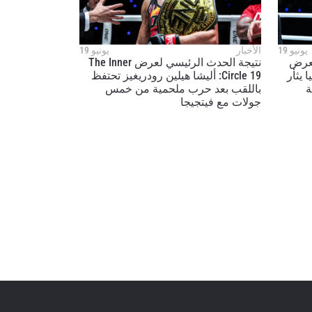
لإفصاح
رات في
يونيو 19
الأخبار
يونيو 19
لعرض
نتيجة الحدث الرئيسي لعرض The Inner
ريكليا يثأر
Circle 19: أليشا هيلين رودريغيز تحتفظ
ة
باللقب بعد حرب ملحمية من خمس
جولات مع فيتجيجا