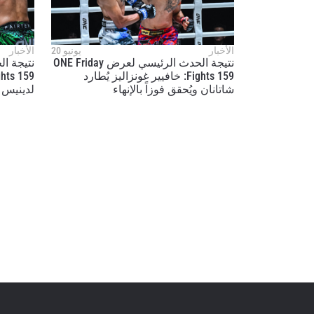
بإرسال 
عنها ب
الأخبار
يونيو 20
الأخبار
نتيجة الحدث الرئيسي لعرض ONE Friday
نتيجة ا
Fights 159: خافيير غونزاليز يُطارد
شاتانان ويُحقق فوزاً بالإنهاء
لدينيس د