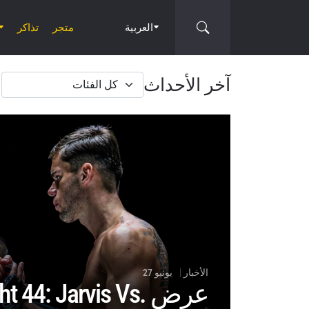
العربية
متجر
تذاكر
خبار
آخر الأحداث
مقالات
ن
طولة
ون"
الأخبار
يونيو 27
عرض t 44: Jarvis Vs