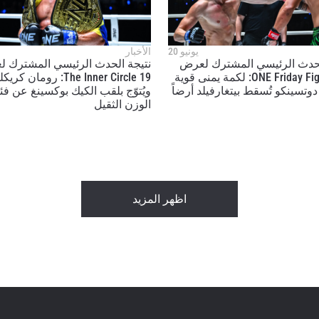
إشترك
هذا النموذج، فإنك توافق على جمعنا لمعلوماتك واستخدامها وا
موجب
سياسة الخصوصية
. يمكنك إلغاء الاشتراك في هذه المنشو
يونيو 20
الأخبار
أي وقت.
لحدث الرئيسي المشترك لعرض
نتيجة الحدث الرئيسي المشترك 
ONE Friday Fights 159: لكمة يمنى قوية
The Inner Circle 19: رومان ك
وتسينكو تُسقط بيتغارفيلد أرضاً
ويُتوّج بلقب الكيك بوكسينغ عن فئ
الوزن الثقيل
اظهر المزيد