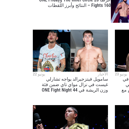
Fights 160 – النتائج وأبرز اللقطات
ح
يونيو 23
الأخبار
يونيو 22
 في
سامويل فيتزجيرالد يواجه تشارلي
ي
غيست في نزال مواي تاي ضمن فئة
: “انتقام مع
وزن الريشة في ONE Fight Night 44