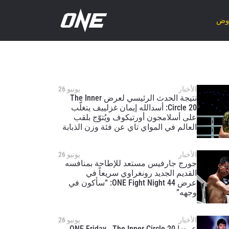
روض
الأخبار
يونيو 26
نتيجة الحدث الرئيسي لعرض The Inner
Circle 20: أسدالله إيمان غزلييف يتغلّب
على أسلامجون أورتيكوف ويُتوّج بلقب
العالم في المواي تاي عن فئة وزن الذبابة
الأخبار
يونيو 26
جورج جارفيس مستعد للإطاحة بمنافسه
القديم الجديد رونغراوي سريعاً في
عرض ONE Fight Night 44: “سأكون في
وجهه”
الأخبار
يونيو 26
عرضا The Inner Circle 20 وONE Friday