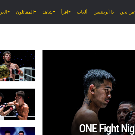
من نحن
ذا أبرينتيس
ألعاب
اقرأ
شاهد
المقاتلون
الع
ONE Fight Nigh.