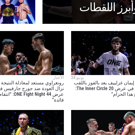
لى اطّلاع
"ون" معك أينما ذهبت! اشترك الآن للوصول إلى آخر الأخبار، وفت
لخاصة والحصول على أفضل المقاعد لعروضنا الحية.
يونيو 24
الأخبار
إيمان غزلييف يعد بالفوز باللقب
رونغراوي مستعد لمعادلة النتيجة
لكتروني
العالمي في عرض The Inner Circle 20:
نزال العودة ضد جورج جارفيس ف
المنافس
هذا الحزام”
عرض ONE Fight Night 44
فائدة”
العرض
شاهد أبرز اللقطات