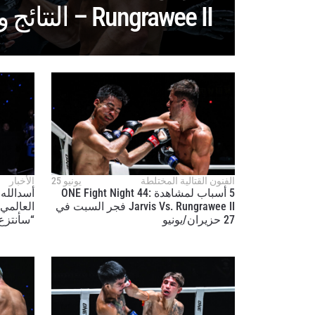
Rungrawee II – النتائج وأبرز اللقطات
ابق ع
خذ بطولة 
العروض ا
الفنون القتالية المختلطة
يونيو 25
الأخبار
5 أسباب لمشاهدة ONE Fight Night 44:
أسدالله 
البريد الإ
Jarvis Vs. Rungrawee II فجر السبت في
27 حزيران/يونيو
“سأنتزع 
الإسم