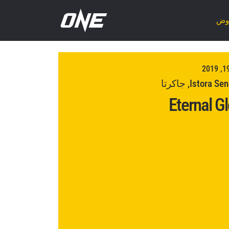
روض
Istora , جاكرتا
Eternal Gl