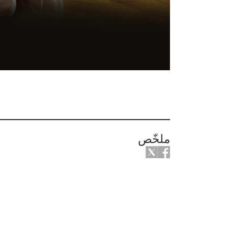
ملخّص