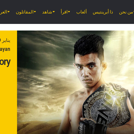
من نحن
ذا أبرينتيس
ألعاب
اقرأ
شاهد
المقاتلون
الع
يناير 19, 2019
Senayan
ory