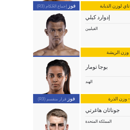
فوز
إجماع الحّكام (R3)
إدوارد كيلي
الفيلبين
 وزن الريشة
بوجا تومار
الهند
ح
فوز
- وزن الذرة
قرار منقسم (R3)
جوناثان هاغرتي
المملكة المتحدة