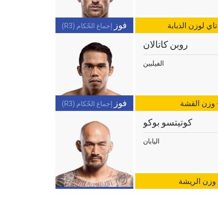
فوز
إجماع الحّكام (R3)
روبن كاتالان
لإفصاح
رات في
الفيلبين
فوز
- وزن القشة
إجماع الحّكام (R3)
كوتيتسو بوكو
اليابان
 وزن الريشة