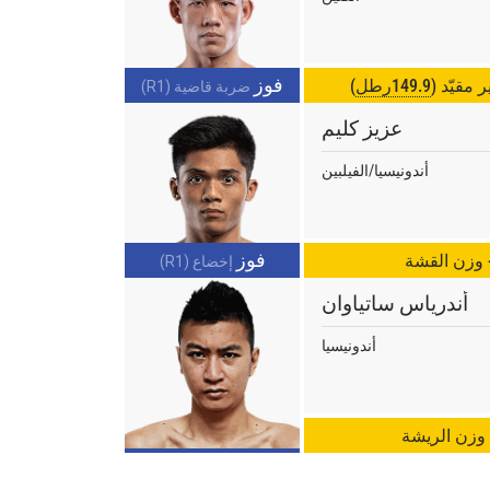
فوز
 مقيّد (
149.9رطل
)
ضربة قاضية (R1)
عزيز كليم
أندونيسيا/الفيلبين
فوز
- وزن القشة
إخضاع (R1)
أندرياس ساتياوان
أندونيسيا
 وزن الريشة