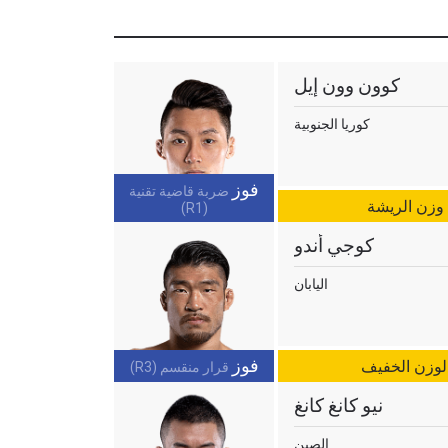
كوون وون إيل
كوريا الجنوبية
فوز
ضربة قاضية تقنية
 وزن الريشة
(R1)
كوجي أندو
اليابان
فوز
الوزن الخفيف
قرار منقسم (R3)
نيو كانغ كانغ
الصين