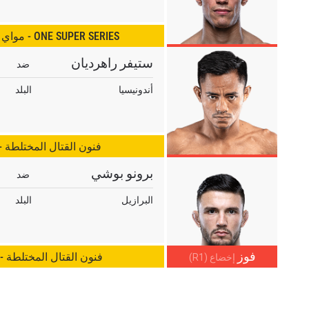
شاهد أبرز اللقطات
ONE SUPER SERIES - مواي تاي لوزن الذبابة
إشترك
ستيفر راهرديان
هذا النموذج، فإنك توافق على جمعنا لمعلوماتك واستخدامها وا
ضد
موجب
سياسة الخصوصية
. يمكنك إلغاء الاشتراك في هذه المنشو
أندونيسيا
البلد
أي وقت.
فنون القتال المختلطة 
برونو بوشي
ضد
البرازيل
البلد
فوز
فنون القتال المختلطة -
إخضاع (R1)