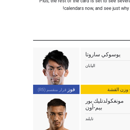
Plus, the rest of the card is set to see severa
calendars now, and see just why
يوسوكي ساروتا
اليابان
فوز
- وزن القشة
قرار منقسم (R5)
مونغكولدتليك بور
بيم-أون
تايلند