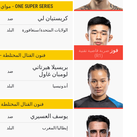
ONE SUPER SERIES - مواي تاي لوزن الذبابة
كريستيان لي
ضد
الولايات المتحدة/سنغافورة
البلد
فوز
ضربة قاضية تقنية
فنون القتال المختلطة -
(R1)
بريسيلا هيرتاتي
ضد
لومبان غاول
لى اطّلاع
أندونيسيا
البلد
"ون" معك أينما ذهبت! اشترك الآن للوصول إلى آخر الأخبار، وفت
لخاصة والحصول على أفضل المقاعد لعروضنا الحية.
لكتروني
فنون القتال المختلطة 
المنافس
يوسف العسيري
ضد
العرض
إيطاليا/المغرب
البلد