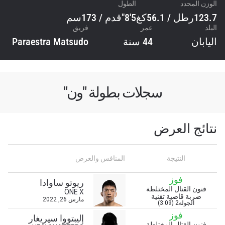
الوزن المحدد
الطول
123.7رطل / 56.1كغ
5'8"قدم / 173سم
البلد
عمر
فريق
اليابان
44 سنة
Paraestra Matsudo
سجلات بطولة "ون"
نتائج العرض
النتيجة
المنافس والعرض
فوز
ريوتو ساوادا
فنون القتال المختلطة
ONE X
ضربة قاضية تقنية
مارس 26, 2022
الجولة2 (3:09)
فوز
إليبتووا سيريغار
فنون القتال المختلطة