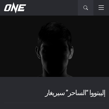
إليبتووا “الساحر” سيريغار