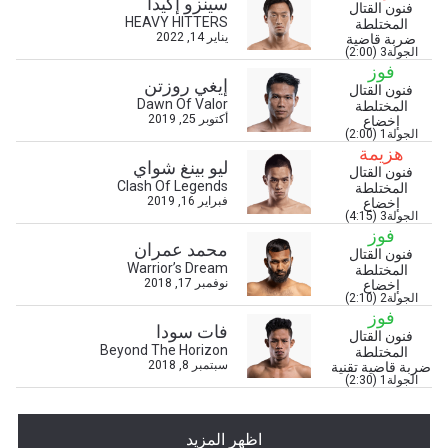
سينزو إكيدا
فنون القتال
HEAVY HITTERS
المختلطة
يناير 14, 2022
ضربة قاضية
الجولة3 (2:00)
فوز
إيغي روزتن
فنون القتال
Dawn Of Valor
المختلطة
أكتوبر 25, 2019
إخضاع
ابق على اطّلاع
الجولة1 (2:00)
هزيمة
خذ بطولة "ون" معك أينما ذهبت! اشترك الآن للوصول
ليو بينغ شواي
فنون القتال
إلى آخر الأخبار، وفتح العروض الخاصة والحصول على
Clash Of Legends
المختلطة
أفضل المقاعد لعروضنا الحية.
فبراير 16, 2019
إخضاع
البريد الإلكتروني
الجولة3 (4:15)
المنافس
فوز
محمد عمران
فنون القتال
Warrior’s Dream
المختلطة
العرض
نوفمبر 17, 2018
إخضاع
الإسم
الجولة2 (2:10)
فوز
فات سودا
فنون القتال
Beyond The Horizon
شاهد أبرز اللقطات
المختلطة
سبتمبر 8, 2018
ضربة قاضية تقنية
الجولة1 (2:30)
إشترك
بإرسال هذا النموذج، فإنك توافق على جمعنا لمعلوماتك
واستخدامها والإفصاح عنها بموجب
سياسة الخصوصية
.
اظهر المزيد