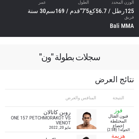
الوزن المحدد
الطول
عمر
125رطل / 56.7كغ
5'7"قدم / 169سم
30 سنة
فريق
Bali MMA
سجلات بطولة "ون"
نتائج العرض
النتيجة
المنافس والعرض
فوز
روبن كاتالان
فنون القتال
ONE 157: PETCHMORAKOT VS
المختلطة
VIENOT
إخضاع
مايو 20, 2022
الجولة1 (2:58)
هزيمة