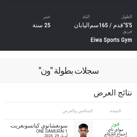
الطول
البلد
عمر
5'5"قدم / 165سم
اليابان
25 سنة
فريق
Eiwa Sports Gym
سجلات بطولة "ون"
نتائج العرض
النتيجة
المنافس والعرض
فوز
سونغشانوي كياتسونغريت
مواي تاي
ONE SAMURAI 1
إجماع الحّكام
أبريل 29, 2026