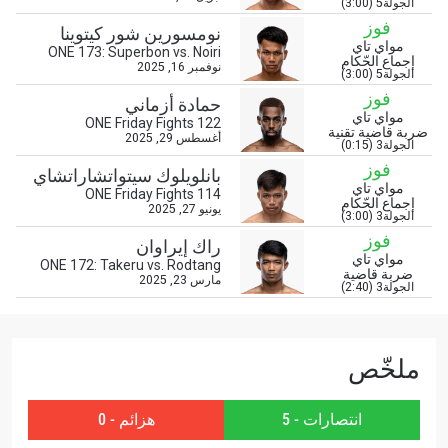
الجولة5 (3:00)
فوز
نومسورين شور كيتوينا
ابق على اطّلاع
مواي تاي
ONE 173: Superbon vs. Noiri
إجماع الحّكام
نوفمبر 16, 2025
خذ بطولة "ون" معك أينما ذهبت! اشترك الآن للوصول
الجولة5 (3:00)
إلى آخر الأخبار، وفتح العروض الخاصة والحصول على
فوز
حمادة أزماني
أفضل المقاعد لعروضنا الحية.
مواي تاي
ONE Friday Fights 122
البريد الإلكتروني
ضربة قاضية تقنية
أغسطس 29, 2025
المنافس
الجولة3 (0:15)
فوز
بانلويلوك سيتواتشاراتشاي
مواي تاي
ONE Friday Fights 114
العرض
إجماع الحّكام
الإسم
يونيو 27, 2025
الجولة3 (3:00)
فوز
راك إيراوان
مواي تاي
ONE 172: Takeru vs. Rodtang
شاهد أبرز اللقطات
ضربة قاضية
مارس 23, 2025
الجولة3 (2:40)
إشترك
بإرسال هذا النموذج، فإنك توافق على جمعنا لمعلوماتك
واستخدامها والإفصاح عنها بموجب
سياسة الخصوصية
.
ملخّص
يمكنك إلغاء الاشتراك في هذه المنشورات في أي وقت.
انتصارات - 5
هزائم - 0