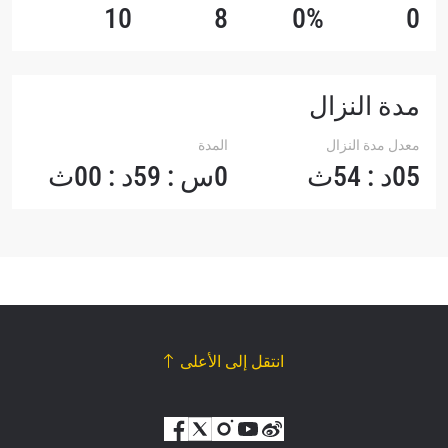
10
8
0%
0
مدة النزال
معدل مدة النزال
المدة
05د : 54ث
0س : 59د : 00ث
انتقل إلى الأعلى