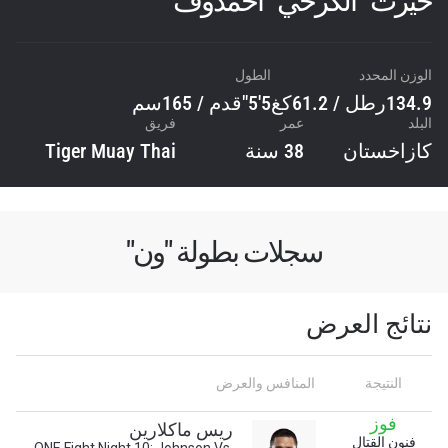
خيرت “الكزخي” أحمدوف
الوزن المحدد
الطول
134.9رطل / 61.2كغ
5'5"قدم / 165سم
البلد
عمر
فريق
كازاخستان
38 سنة
Tiger Muay Thai
سجلات بطولة "ون"
نتائج العرض
النتيجة
المنافس والعرض
فوز
ريس ماكلارين
فنون القتال