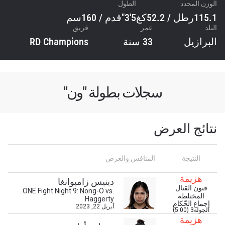
الوزن المحدد
الطول
115.1رطل / 52.2كغ
5'3"قدم / 160سم
البلد
عمر
فريق
البرازيل
33 سنة
RD Champions
سجلات بطولة "ون"
نتائج العرض
النتيجة
المنافس والعرض
هزيمة
دينيس زامبوانغا
فنون القتال
ONE Fight Night 9: Nong-O vs.
المختلطة
Haggerty
إجماع الحّكام
أبريل 22, 2023
الجولة3 (5:00)
ابق على اطّلاع
هزيمة