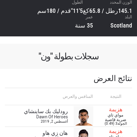
الوزن المحدد
الطول
145.1رطل / 65.8كغ
5'11"قدم / 180سم
البلد
عمر
Scotland
35 سنة
سجلات بطولة "ون"
نتائج العرض
النتيجة
المنافس والعرض
هزيمة
رودليك بك ساينشاي
مواي تاي
Dawn Of Heroes
ضربة قاضية
أغسطس 2, 2019
الجولة3 (0:49)
ابق على اطّلاع
هزيمة
هان زي هاو
خذ بطولة "ون" معك أينما ذهبت! اشترك الآن للوصول
مواي تاي