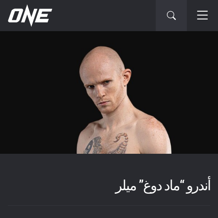
أندرو “ماد دوغ” ميلر