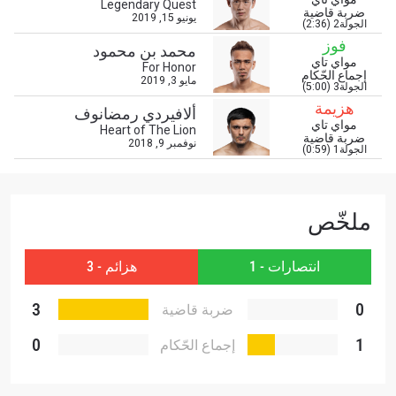
Legendary Quest
إلى آخر الأخبار، وفتح العروض الخاصة والحصول على
ضربة قاضية
يونيو 15, 2019
الجولة2 (2:36)
أفضل المقاعد لعروضنا الحية.
فوز
البريد الإلكتروني
محمد بن محمود
المنافس
مواي تاي
For Honor
إجماع الحّكام
مايو 3, 2019
الجولة3 (5:00)
العرض
هزيمة
الإسم
ألافيردي رمضانوف
مواي تاي
Heart of The Lion
ضربة قاضية
نوفمبر 9, 2018
الجولة1 (0:59)
شاهد أبرز اللقطات
إشترك
ملخّص
بإرسال هذا النموذج، فإنك توافق على جمعنا لمعلوماتك
واستخدامها والإفصاح عنها بموجب
سياسة الخصوصية
.
يمكنك إلغاء الاشتراك في هذه المنشورات في أي وقت.
انتصارات - 1
هزائم - 3
3
0
ضربة قاضية
0
1
إجماع الحّكام