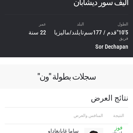
أليف سور ديشابان
الطول
البلد
عمر
5'10"قدم / 177سم
تايلند
/
ماليزيا
22 سنة
فريق
Sor Dechapan
سجلات بطولة "ون"
نتائج العرض
النتيجة
المنافس والعرض
فوز
ساما غايانغاداو