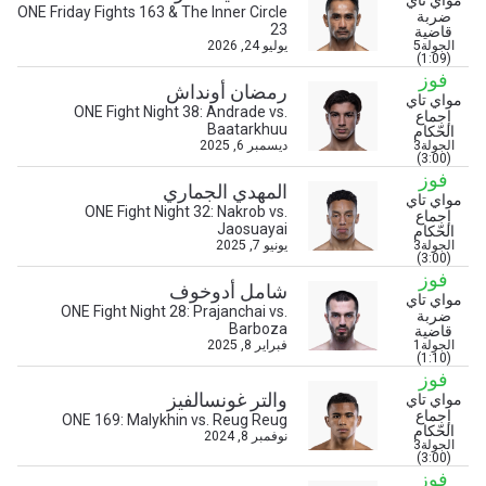
مواي تاي
ONE Friday Fights 163 & The Inner Circle
ضربة
23
قاضية
الجولة5
يوليو 24, 2026
(1:09)
فوز
رمضان أونداش
مواي تاي
ONE Fight Night 38: Andrade vs.
إجماع
Baatarkhuu
الحّكام
الجولة3
ديسمبر 6, 2025
(3:00)
فوز
المهدي الجماري
مواي تاي
ONE Fight Night 32: Nakrob vs.
إجماع
Jaosuayai
الحّكام
ابق على اطّلاع
الجولة3
يونيو 7, 2025
(3:00)
خذ بطولة "ون" معك أينما ذهبت! اشترك الآن للوصول
فوز
إلى آخر الأخبار، وفتح العروض الخاصة والحصول على
شامل أدوخوف
مواي تاي
أفضل المقاعد لعروضنا الحية.
ONE Fight Night 28: Prajanchai vs.
ضربة
البريد الإلكتروني
Barboza
قاضية
المنافس
الجولة1
فبراير 8, 2025
(1:10)
فوز
العرض
والتر غونسالفيز
مواي تاي
الإسم
إجماع
ONE 169: Malykhin vs. Reug Reug
الحّكام
نوفمبر 8, 2024
الجولة3
(3:00)
شاهد أبرز اللقطات
فوز