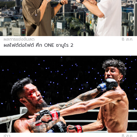
คู่แข่ง
อีเวนต์
ชื่อ
ผลการแข่งขันสด
8 ส.ค.
ผลไฟต์ต่อไฟต์ ศึก ONE ซามูไร 2
ดูไฮไลต์การแข่งขัน
สมัคร
การส่งแบบฟอร์มนี้ถือว่าท่านให้ความยินยอมให้เรา
รวบรวม ใช้งาน และเปิดเผยข้อมูลของท่านภายใต้
นโยบายความเป็นส่วนตัวของเรา ท่านสามารถ
ยกเลิกการสมัครรับข่าวสารได้ตลอดเวลา
ข่าว
8 ส.ค.