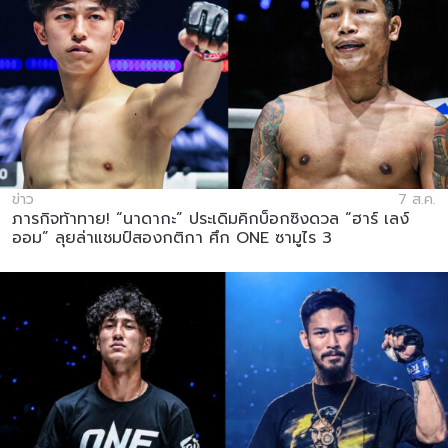
ข่าว
7 ส.ค.
ภารกิจท้าทาย! “นาดากะ” ประเดิมคิกบ็อกซิงดวล “ฮาร์ เลง์
ออม” ลุยล่าแชมป์สองกติกา ศึก ONE ซามูไร 3