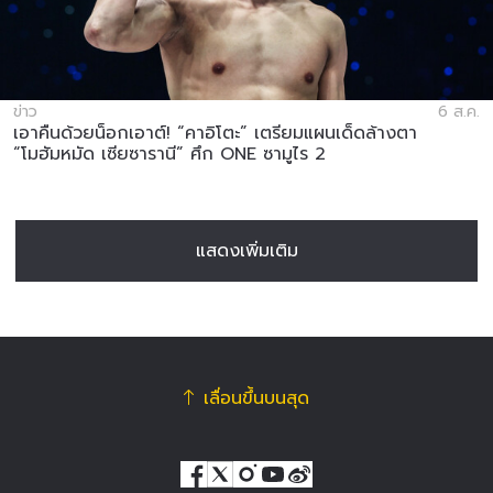
ข่าว
6 ส.ค.
เอาคืนด้วยน็อกเอาต์! “คาอิโตะ” เตรียมแผนเด็ดล้างตา
“โมฮัมหมัด เซียซารานี” ศึก ONE ซามูไร 2
แสดงเพิ่มเติม
เลื่อนขึ้นบนสุด