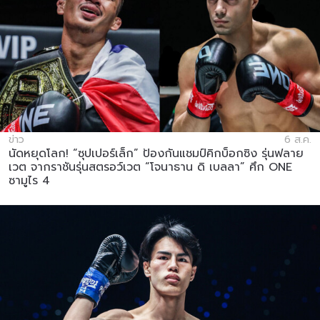
ข่าว
6 ส.ค.
นัดหยุดโลก! “ซุปเปอร์เล็ก” ป้องกันแชมป์คิกบ็อกซิง รุ่นฟลาย
เวต จากราชันรุ่นสตรอว์เวต “โจนาธาน ดิ เบลลา” ศึก ONE
ซามูไร 4