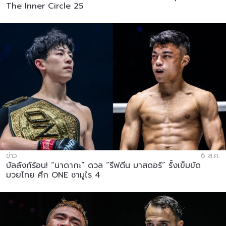
The Inner Circle 25
ข่าว
6 ส.ค.
บัลลังก์ร้อน! “นาดากะ” ดวล “รีฟดีน มาสดอร์” รั้งเข็มขัด
มวยไทย ศึก ONE ซามูไร 4