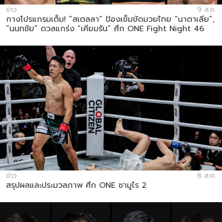
ข่าว
9 ส.ค.
กางโปรแกรมเต็ม! “สเตลลา” ป้องเข็มขัดมวยไทย “นาตาเลีย”,
“นนทชัย” ดวลแกร่ง “เคียมรัน” ศึก ONE Fight Night 46
ข่าว
8 ส.ค.
สรุปผลและประมวลภาพ ศึก ONE ซามูไร 2