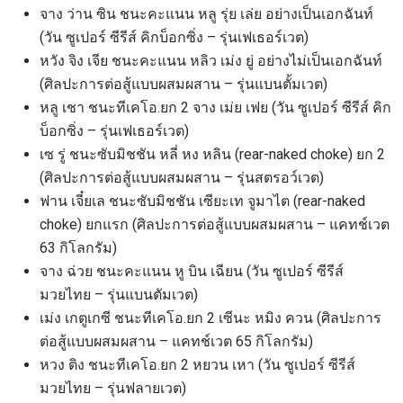
จาง ว่าน ซิน ชนะคะแนน หลู รุ่ย เล่ย อย่างเป็นเอกฉันท์
(วัน ซูเปอร์ ซีรีส์ คิกบ็อกซิ่ง – รุ่นเฟเธอร์เวต)
หวัง จิง เจีย ชนะคะแนน หลิว เม่ง ยู่ อย่างไม่เป็นเอกฉันท์
(ศิลปะการต่อสู้แบบผสมผสาน – รุ่นแบนตั้มเวต)
หลู เชา ชนะทีเคโอ.ยก 2 จาง เม่ย เฟย (วัน ซูเปอร์ ซีรีส์ คิก
บ็อกซิ่ง – รุ่นเฟเธอร์เวต)
เซ รู่ ชนะซับมิชชัน หลี่ หง หลิน (rear-naked choke) ยก 2
(ศิลปะการต่อสู้แบบผสมผสาน – รุ่นสตรอว์เวต)
ฟาน เจี๋ยเล ชนะซับมิชชัน เซียะเท จูมาไต (rear-naked
choke) ยกแรก (ศิลปะการต่อสู้แบบผสมผสาน – แคทช์เวต
63 กิโลกรัม)
จาง ฉ่วย ชนะคะแนน หู บิน เฉียน (วัน ซูเปอร์ ซีรีส์
มวยไทย – รุ่นแบนตัมเวต)
เม่ง เกตูเกซี ชนะทีเคโอ.ยก 2 เซีนะ หมิง ควน (ศิลปะการ
ต่อสู้แบบผสมผสาน – แคทช์เวต 65 กิโลกรัม)
หวง ติง ชนะทีเคโอ.ยก 2 หยวน เหา (วัน ซูเปอร์ ซีรีส์
มวยไทย – รุ่นฟลายเวต)