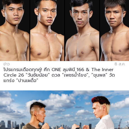
ข่าว
8 ส.ค.
โปรแกรมเดือดทุกคู่! ศึก ONE ลุมพินี 166 & The Inner
Circle 26 “วันชัยน้อย” ดวล “เพชรน้ำโขง”, “ขุนพล” วัด
แกร่ง “ปานเผด็จ”
สมัครเพื่อไม่พลาดข่าวเด็ด
เพื่อไม่พลาดข่าวสารของ ONE รีบลงทะเบียนตอนนี้
เพื่อรับข้อมูลอัปเดตล่าสุดก่อนใคร รวมทั้งข้อเสนอ
และสิทธิพิเศษในการเลือกที่นั่งที่ดีที่สุดในสนาม
อีเมล