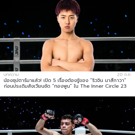
บทความ
20 ก.ค.
น้องซุปตาร์มาแล้ว! เปิด 5 เรื่องต้องรู้ของ “ริวจิน นาสึกาวา”
ก่อนประเดิมสังเวียนซัด “ทองพูน” ใน The Inner Circle 23