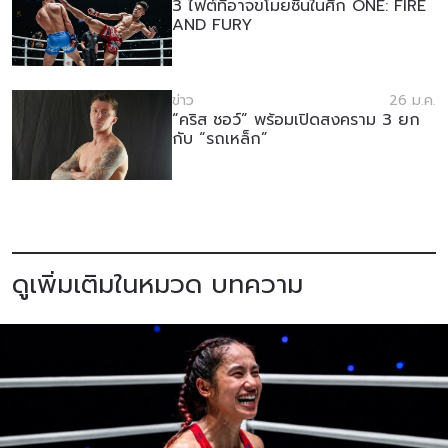
3 ไฟต์ที่อาจขโมยซีนในศึก ONE: FIRE
AND FURY
ข่าว
26 ม.ค.
“คริส ชอว์” พร้อมเปิดสงคราม 3 ยก
กับ “รถเหล็ก”
ดูเพิ่มเติมในหมวด บทความ