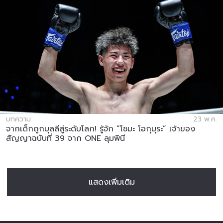
บทความ
23 พ.ค.
จากเด็กถูกบุลลีสู่ระดับโลก! รู้จัก “โชมะ โอกุมุระ” เจ้าของ
สัญญาฉบับที่ 39 จาก ONE ลุมพินี
แสดงเพิ่มเติม