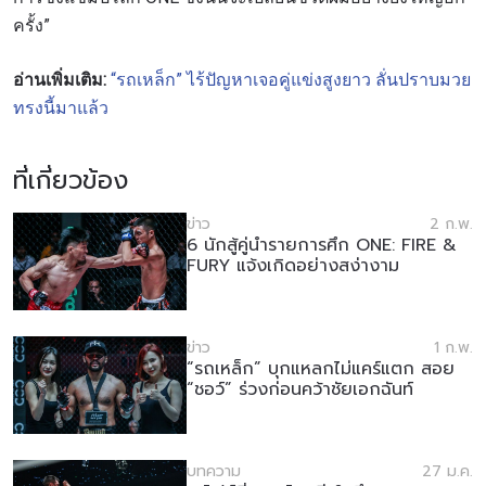
เพื่อรับข้อมูลอัปเดตล่าสุดก่อนใคร รวมทั้งข้อเสนอ
ครั้ง”
และสิทธิพิเศษในการเลือกที่นั่งที่ดีที่สุดในสนาม
อีเมล
อ่านเพิ่มเติม:
“รถเหล็ก” ไร้ปัญหาเจอคู่แข่งสูงยาว ลั่นปราบมวย
คู่แข่ง
ทรงนี้มาแล้ว
อีเวนต์
ชื่อ
ที่เกี่ยวข้อง
ข่าว
2 ก.พ.
6 นักสู้คู่นำรายการศึก ONE: FIRE &
ดูไฮไลต์การแข่งขัน
FURY แจ้งเกิดอย่างสง่างาม
สมัคร
การส่งแบบฟอร์มนี้ถือว่าท่านให้ความยินยอมให้เรา
รวบรวม ใช้งาน และเปิดเผยข้อมูลของท่านภายใต้
ข่าว
1 ก.พ.
นโยบายความเป็นส่วนตัวของเรา ท่านสามารถ
“รถเหล็ก” บุกแหลกไม่แคร์แตก สอย
“ชอว์” ร่วงก่อนคว้าชัยเอกฉันท์
ยกเลิกการสมัครรับข่าวสารได้ตลอดเวลา
บทความ
27 ม.ค.