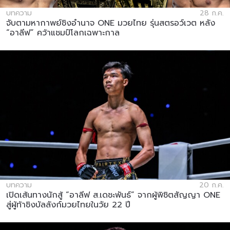
บทความ
28 ก.ค.
จับตามหากาพย์ชิงอำนาจ ONE มวยไทย รุ่นสตรอว์เวต หลัง
“อาลีฟ” คว้าแชมป์โลกเฉพาะกาล
บทความ
20 ก.ค.
เปิดเส้นทางนักสู้ “อาลีฟ ส.เดชะพันธ์” จากผู้พิชิตสัญญา ONE
สู่ผู้ท้าชิงบัลลังก์มวยไทยในวัย 22 ปี