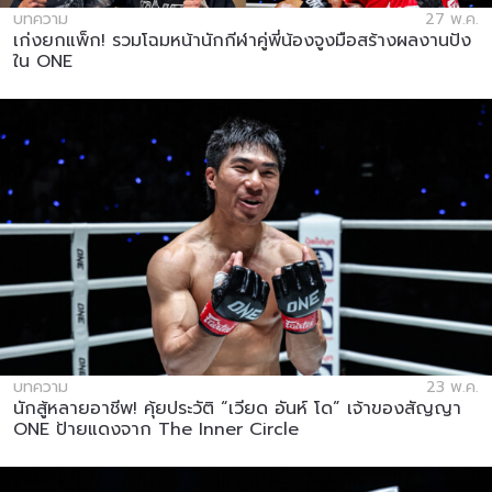
บทความ
27 พ.ค.
เก่งยกแพ็ก! รวมโฉมหน้านักกีฬาคู่พี่น้องจูงมือสร้างผลงานปัง
ใน ONE
บทความ
23 พ.ค.
นักสู้หลายอาชีพ! คุ้ยประวัติ “เวียด อันห์ โด” เจ้าของสัญญา
ONE ป้ายแดงจาก The Inner Circle