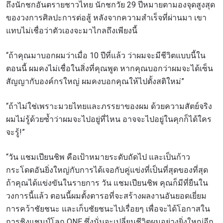
ถึงนักชกอันตรายชาวไทย นักชกวัย 29 ปีหมายตามองจุดสูงสุด
ของวงการศิลปะการต่อสู้ หลังจากความสำเร็จที่ผ่านมา เขา
แทบไม่เชื่อว่าตัวเองจะมาไกลถึงเพียงนี้
“ถ้าคุณมาบอกผมว่าเมื่อ 10 ปีที่แล้ว ว่าผมจะมีชีวิตแบบนี้ใน
ตอนนี้ ผมคงไม่เชื่อในสิ่งที่คุณพูด หากคุณบอกว่าผมจะได้เซ็น
สัญญากับองค์กรใหญ่ ผมคงบอกคุณให้ไปตั้งสติใหม่”
“ถ้าไม่ใช่เพราะมวยไทยและภรรยาของผม ด้วยความสัตย์จริง
ผมไม่รู้ด้วยซ้ำว่าผมจะไปอยู่ที่ไหน อาจจะไปอยู่ในคุกก็ได้ใคร
จะรู้!”
“วัน แชมเปียนชิพ คือเป้าหมายระดับถัดไป และเป็นก้าว
กระโดดอันยิ่งใหญ่กับการได้เจอกับคู่แข่งที่เป็นที่สุดของที่สุด
ถ้าคุณได้แข่งขันในรายการ วัน แชมเปียนชิพ คุณก็มีที่ยืนใน
วงการนี้แล้ว ตอนนี้ผมตั้งตารอที่จะสร้างผลงานอันยอดเยี่ยม
สมัครเพื่อไม่พลาดข่าวเด็ด
การคว้าชัยชนะ และเก็บชัยชนะไปเรื่อยๆ เพื่อจะได้โอกาสใน
เพื่อไม่พลาดข่าวสารของ ONE รีบลงทะเบียนตอนนี้
การชิงแชมป์โลก ONE ซึ่งนั่นจะเปลี่ยนชีวิตผมอย่างยิ่งใหญ่อีก