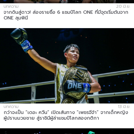
บทความ
20 มิ.ย.
จากดินสู่ดาว! ส่องรายชื่อ 6 แชมป์โลก ONE ที่มีจุดเริ่มต้นจาก
ONE ลุมพินี
บทความ
13 มิ.ย.
กว่าจะเป็น “เดอะ ควีน” เปิดเส้นทาง “เพชรจีจ้า” จากเด็กหญิง
ผู้ปราบมวยชาย สู่ราชินีผู้ล่าแชมป์โลกสองกติกา