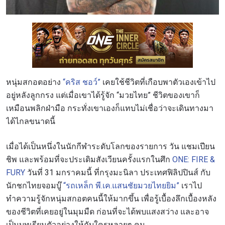
หนุ่มสกอตอย่าง
“คริส ชอว์”
เคยใช้ชีวิตที่เกือบพาตัวเองเข้าไป
อยู่หลังลูกกรง แต่เมื่อเขาได้รู้จัก “มวยไทย” ชีวิตของเขาก็
เหมือนพลิกฝ่ามือ กระทั่ง
เขาเองก็แทบไม่เชื่อว่าจะเดินทางมา
ได้ไกลขนาดนี้
เมื่อได้เป็นหนึ่งในนักกีฬาระดับโลกของรายการ วัน แชมเปียน
ชิพ และพร้อมที่จะประเดิมสังเวียนครั้งแรกในศึก
ONE: FIRE &
FURY
วันที่ 31 มกราคมนี้ ที่กรุงมะนิลา ประเทศฟิลิปปินส์ กับ
นักชกไทยจอมบู๊
“รถเหล็ก พี.เค.แสนชัยมวยไทยยิม”
เราไป
ทำความรู้จักหนุ่มสกอตคนนี้ให้มากขึ้น เพื่อรู้เบื้องลึกเบื้องหลัง
ของชีวิตที่เคยอยู่ในมุมมืด ก่อนที่จะได้พบแสงสว่าง และอาจ
เป็นบทเรียนตัวอย่างให้กับใครหลายๆ คน