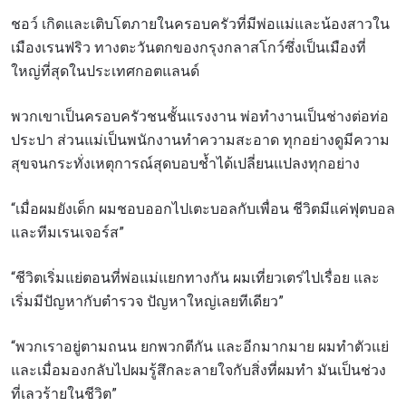
ชอว์ เกิดและเติบโตภายในครอบครัวที่มีพ่อแม่และน้องสาวใน
เมืองเรนฟริว ทางตะวันตกของกรุงกลาสโกว์ซึ่งเป็นเมืองที่
ใหญ่ที่สุดในประเทศกอตแลนด์
พวกเขาเป็นครอบครัวชนชั้นแรงงาน พ่อทำงานเป็นช่างต่อท่อ
ประปา ส่วนแม่เป็นพนักงานทำความสะอาด ทุกอย่างดูมีความ
สุขจนกระทั่งเหตุการณ์สุดบอบช้ำได้เปลี่ยนแปลงทุกอย่าง
“เมื่อผมยังเด็ก ผมชอบออกไปเตะบอลกับเพื่อน ชีวิตมีแค่ฟุตบอล
และทีมเรนเจอร์ส”
“ชีวิตเริ่มแย่ตอนที่พ่อแม่แยกทางกัน ผมเที่ยวเตร่ไปเรื่อย และ
เริ่มมีปัญหากับตำรวจ ปัญหาใหญ่เลยทีเดียว”
“พวกเราอยู่ตามถนน ยกพวกตีกัน และอีกมากมาย ผมทำตัวแย่
และเมื่อมองกลับไปผมรู้สึกละลายใจกับสิ่งที่ผมทำ มันเป็นช่วง
ที่เลวร้ายในชีวิต”