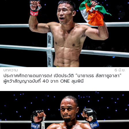
บทความ
6 มิ.ย.
ประกาศศักดาแดนภารตะ! เปิดประวัติ “นาซาเรธ ลัลทาซูอาลา”
ผู้คว้าสัญญาฉบับที่ 40 จาก ONE ลุมพินี