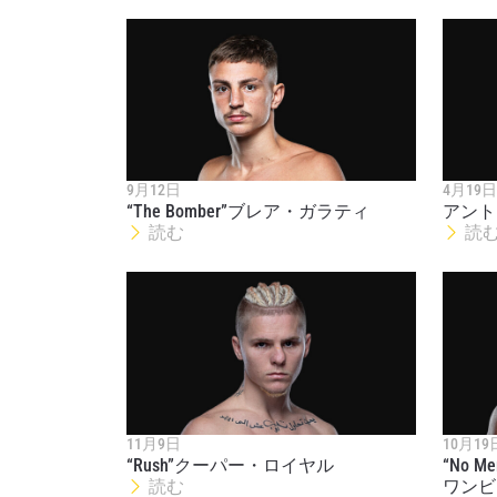
最
ONE
9月12日
4月19日
ー、ラ
“The Bomber”ブレア・ガラティ
アント
読む
読
Eメール
名前（
11月9日
10月19
“Rush”クーパー・ロイヤル
“No 
このフ
読む
ワンビ