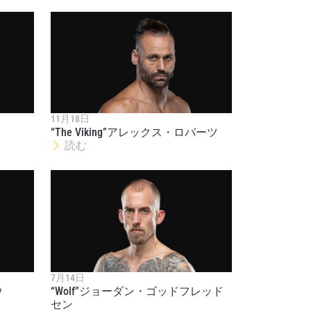
オファ
11月18日
を！
“The Viking”アレックス・ロバーツ
読む
7月14日
ウ
“Wolf”ジョーダン・ゴッドフレッド
シーポリ
セン