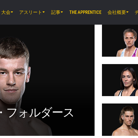
大会
アスリート
記事
会社概要
THE APPRENTICE
8月7日（金）11時30分 UTC
ルンピニー・スタジアム, バンコク
ONE Friday Fights 165 & The Inner Cir
8月8日（土）8時30分 UTC
EBARA WAVE アリーナおおた, 東京都
ONE SAMURAI 2
l”・フォルダース