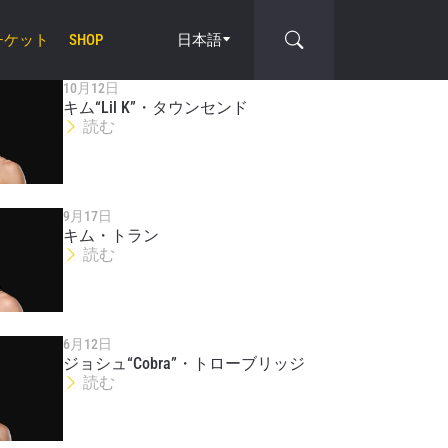
チケット
日本語
SHOP
10月12日
キム“Lil K”・タウンセンド
読む
cle
9月17日
キム・トラン
読む
6月12日
ジョシュ“Cobra”・トローブリッジ
読む