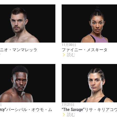
新情報をゲット
チャンピオンシップとどこでも一緒！ 最新ニュース、特別
11月30日
イブイベントの最高の席をゲットするため今すぐ登録
ニオ・マンマレッラ
ファイニー・メスキータ
む
読む
対戦相手
大会
ローマ字で記入）
ハイライトを見る
購読
日
7月21日
Mercy”パーシバル・オウモ・ム
“The Savage”リサ・キリアコ
ォームを送信することにより、お客様は当社の
プライバ
読む