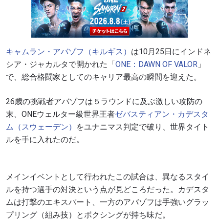
キャムラン・アバゾフ（キルギス）
は10月25日にインドネ
シア・ジャカルタで開かれた「
ONE：DAWN OF VALOR
」
で、総合格闘家としてのキャリア最高の瞬間を迎えた。
26歳の挑戦者アバゾフは５ラウンドに及ぶ激しい攻防の
末、ONEウェルター級世界王者
ゼバスティアン・カデスタ
ム（スウェーデン）
をユナニマス判定で破り、世界タイト
ルを手に入れたのだ。
メインイベントとして行われたこの試合は、異なるスタイ
ルを持つ選手の対決という点が見どころだった。カデスタ
ムは打撃のエキスパート、一方のアバゾフは手強いグラッ
プリング（組み技）とボクシングが持ち味だ。