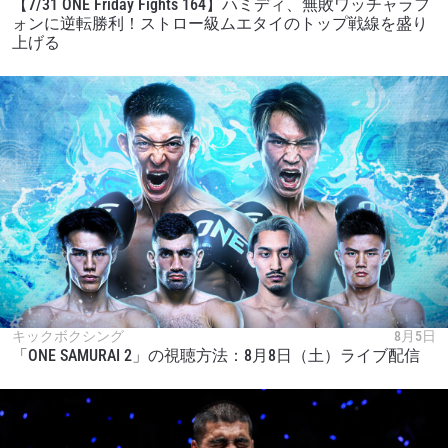
【7/31 ONE Friday Fights 164】ハミディ、無敗ワッチャラフ
ォンに逆転勝利！ストロー級ムエタイのトップ戦線を盛り
上げる
キックボクシング
8月5日
「ONE SAMURAI 2」の視聴方法：8月8日（土）ライブ配信