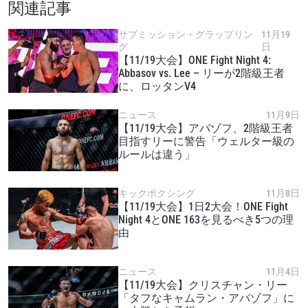
対戦相手
関連記事
サブミッション・グラップリン
11月19
大会
名前（ローマ字で記入）
グ
日
【11/19大会】ONE Fight Night 4:
Abbasov vs. Lee – リーが2階級王者
に、ロッタンV4
ハイライトを見る
購読
ニュース
11月9日
【11/19大会】アバゾフ、2階級王者
このフォームを送信することにより、お客様は当
目指すリーに警告「ウェルター級の
社の
プライバシーポリシー
に基づく情報の収集、
ルールは違う」
使用および開示に同意したことになります。お客
様は、いつでも配信を停止することができます。
キックボクシング
11月8日
【11/19大会】1日2大会！ONE Fight
Night 4とONE 163を見るべき5つの理
由
ニュース
11月4日
【11/19大会】クリスチャン・リー
「タフなキャムラン・アバゾフ」に