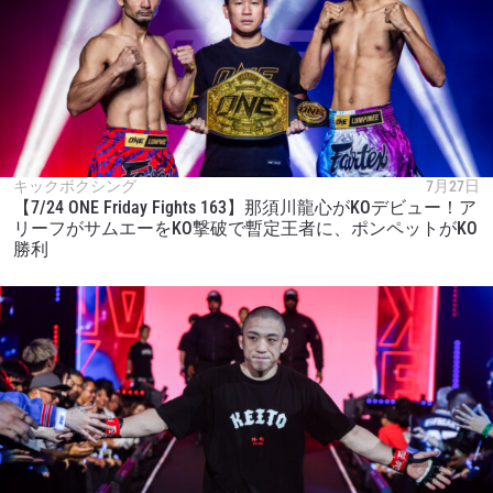
キックボクシング
7月27日
【7/24 ONE Friday Fights 163】那須川龍心がKOデビュー！ア
リーフがサムエーをKO撃破で暫定王者に、ポンペットがKO
勝利