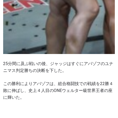
25分間に及ぶ戦いの後、ジャッジはすぐにアバゾフのユナ
ニマス判定勝ちの決断を下した。
この勝利によりアバゾフは、総合格闘技での戦績を22勝４
最新情報をゲット
敗に伸ばし、史上４人目のONEウェルター級世界王者の座
ONEチャンピオンシップとどこでも一緒！ 最新ニ
に輝いた。
ュース、特別オファー、ライブイベントの最高の
席をゲットするため今すぐ登録を！
Eメール