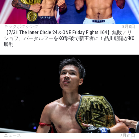
キックボクシング
8月3日
【7/31 The Inner Circle 24＆ONE Friday Fights 164】無敗アリ
ショフ、バータルフーをKO撃破で新王者に！品川朝陽がKO
勝利
ニュース
7月31日