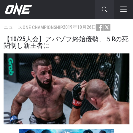
ニュース
2019年10月26日
ONE CHAMPIONSHIP
【10/25大会】アバゾフ終始優勢、５Rの死
闘制し新王者に