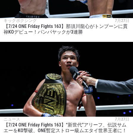
キックボクシング
7月27日
【7/24 ONE Friday Fights 163】那須川龍心がトンプーンに貫
禄KOデビュー！パンパヤックが3連勝
ニュース
7月27日
【7/24 ONE Friday Fights 163】“新世代”アリーフ、伝説サム
エーをKO撃破、ONE暫定ストロー級ムエタイ世界王者に！