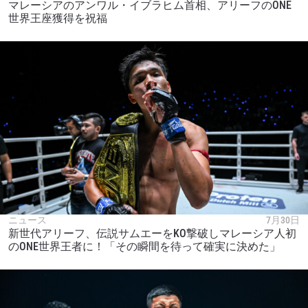
マレーシアのアンワル・イブラヒム首相、アリーフのONE
世界王座獲得を祝福
ニュース
7月30日
新世代アリーフ、伝説サムエーをKO撃破しマレーシア人初
のONE世界王者に！「その瞬間を待って確実に決めた」