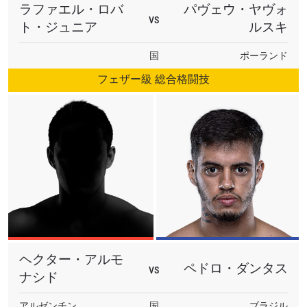
このフォームを送信することにより、お客様は当
ラファエル・ロバ
パヴェウ・ヤヴォ
社の
プライバシーポリシー
に基づく情報の収集、
VS
ト・ジュニア
ルスキ
使用および開示に同意したことになります。お客
様は、いつでも配信を停止することができます。
国
ポーランド
フェザー級 総合格闘技
ヘクター・アルモ
ペドロ・ダンタス
VS
ナシド
アルゼンチン
国
ブラジル