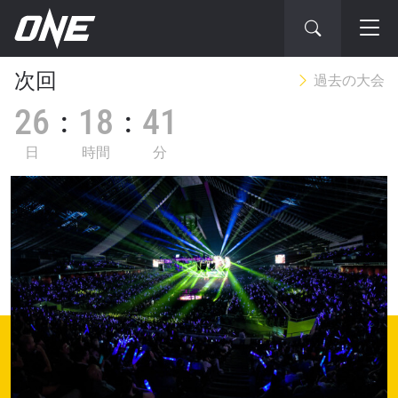
次
次回
過去の大会
の
26
18
41
大
会
日
時間
分