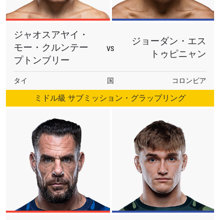
ジャオスアヤイ・
ジョーダン・エス
モー・クルンテー
VS
トゥピニャン
プトンブリー
最新情報をゲット
タイ
国
コロンビア
ONEチャンピオンシップとどこでも一緒！ 最新ニ
ュース、特別オファー、ライブイベントの最高の
ミドル級 サブミッション・グラップリング
席をゲットするため今すぐ登録を！
Eメール
対戦相手
大会
名前（ローマ字で記入）
ハイライトを見る
購読