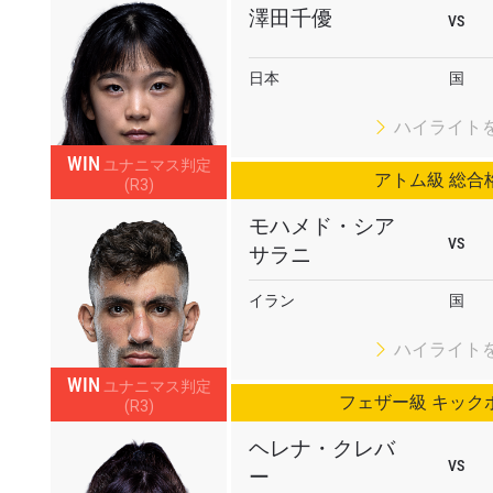
澤田千優
VS
日本
国
ハイライト
WIN
ユナニマス判定
アトム級 総合
(R3)
モハメド・シア
VS
サラニ
イラン
国
ハイライト
WIN
ユナニマス判定
フェザー級 キック
(R3)
ヘレナ・クレバ
VS
ー