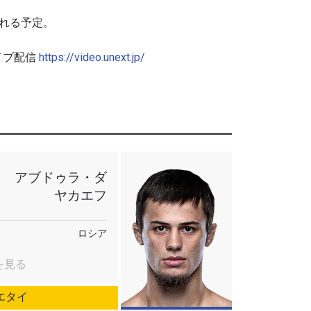
れる予定。
イブ配信
https://video.unext.jp/
アブドゥラ・ダ
ヤカエフ
ロシア
を見る
エタイ