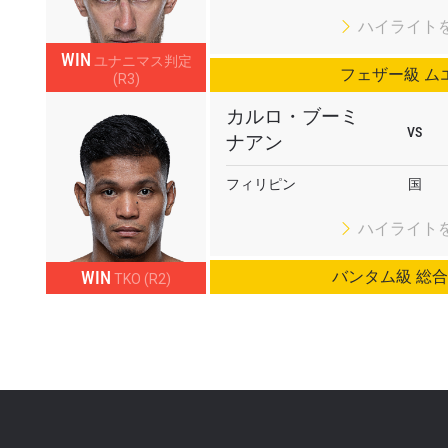
ハイライト
WIN
ユナニマス判定
フェザー級 ム
(R3)
カルロ・ブーミ
VS
ナアン
フィリピン
国
ハイライト
バンタム級 総
WIN
TKO (R2)