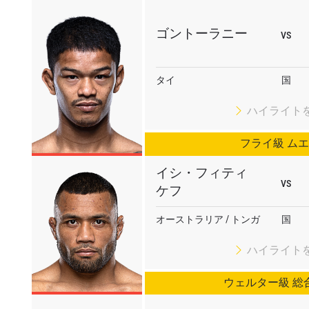
チャンピオンシップとどこでも一緒！ 最新ニュース、特別
イブイベントの最高の席をゲットするため今すぐ登録
ゴントーラニー
VS
対戦相手
タイ
国
大会
ローマ字で記入）
ハイライト
ハイライトを見る
フライ級 ム
購読
イシ・フィティ
ォームを送信することにより、お客様は当社の
プライバ
VS
ケフ
基づく情報の収集、使用および開示に同意したことにな
お客様は、いつでも配信を停止することができます。
オーストラリア / トンガ
国
ハイライト
ウェルター級 総