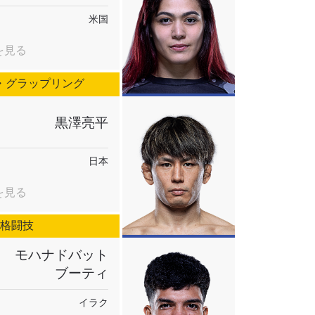
米国
を見る
・グラップリング
黒澤亮平
日本
を見る
合格闘技
モハナドバット
ブーティ
イラク