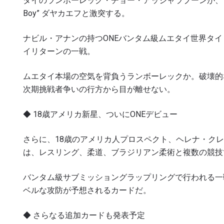
タイのランボーレック・チョー・アッジャラブーンが、ロシ
Boy” ダヤカエフと激突する。
ナビル・アナンの持つONEバンタム級ムエタイ世界タ
イリターンの一戦。
ムエタイ本場の空気を背負うランボーレックか。破壊的
次期挑戦者争いの行方から目が離せない。
◆ 18歳アメリカ新星、ついにONEデビュー
さらに、18歳のアメリカ人プロスペクト、ヘレナ・クレ
は、レスリング、柔道、ブラジリアン柔術と複数の競技
バンタム級サブミッショングラップリングで行われる一
ベルな攻防が予想されるカードだ。
◆ さらなる追加カードも発表予定