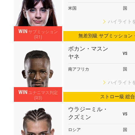
米国
国
ハイライト
WIN
サブミッション
無差別級 サブミッション
(R1)
ボカン・マスン
VS
ヤネ
南アフリカ
国
ハイライト
WIN
ユナニマス判定
ストロー級 総
(R3)
ウラジーミル・
VS
クズミン
ロシア
国