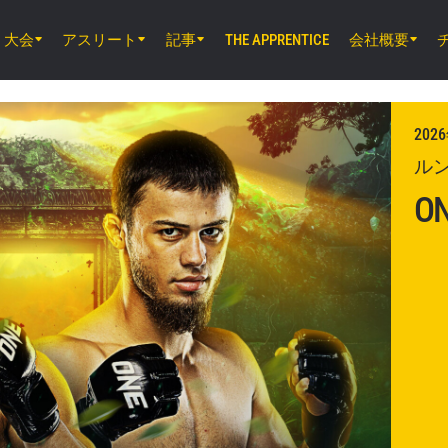
大会
アスリート
記事
会社概要
THE APPRENTICE
8月7日（金）11時30分 UTC
ルンピニー・スタジアム, バンコク
202
ONE Friday Fights 165 & The Inner Cir
ル
ON
8月8日（土）8時30分 UTC
EBARA WAVE アリーナおおた, 東京都
ONE SAMURAI 2