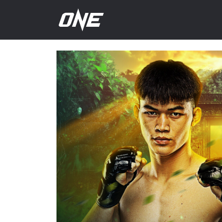
次
の
大
会