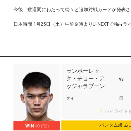
今後、数週間にわたって続々と追加対戦カードが発表さ
日本時間 1月25日（土）午前９時よりU-NEXTで独占ラ
ランボーレッ
ク・チョー・ア
VS
ッジャラブーン
タイ
国
ハイライト
新情報をゲット
バンタム級 ム
WIN
KO (R2)