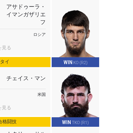
オファ
アサドゥーラ・
を！
イマンガザリエ
フ
ロシア
を見る
エタイ
WIN
KO (R2)
チェイス・マン
シーポリ
ります。
米国
を見る
合格闘技
WIN
TKO (R1)