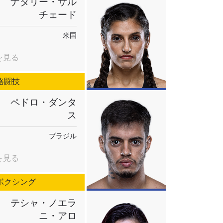
ナタリー・サル
チェード
米国
を見る
格闘技
ペドロ・ダンタ
ス
ブラジル
を見る
ボクシング
テシャ・ノエラ
ニ・アロ