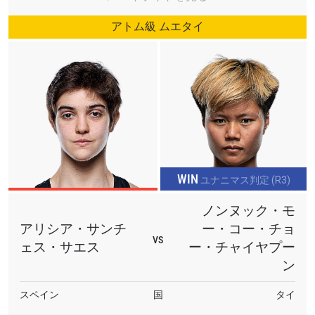
アトム級 ムエタイ
WIN
ユナニマス判定 (R3)
ノンヌック・モ
アリシア・サンチ
ー・コー・チョ
VS
ェス・サエス
ー・チャイヤプー
ン
最新情報をゲット
ONEチャンピオンシップとどこでも一緒！ 最新ニ
スペイン
国
タイ
ュース、特別オファー、ライブイベントの最高の