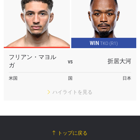
WIN
TKO (R1)
フリアン・マヨル
折居大河
VS
ガ
米国
国
日本
ハイライトを見る
トップに戻る