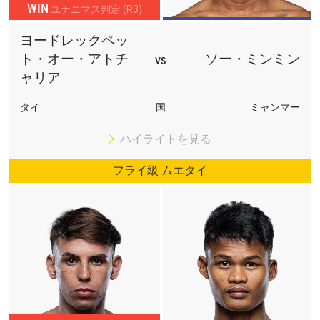
WIN
一方、「ONE Friday Fights 157」のメインイベントでは、4
ユナニマス判定 (R3)
度のムエタイ世界王者ヨッドレックペット・オー・アチャ
ヨードレックペッ
リヤが、ラウェイのスペシャリストであるソー・ミン・ミ
ト・オー・アトチ
ソー・ミンミン
VS
ンとフライ級ムエタイで対戦。ルンピニースタジアム王者
ャリア
およびラジャダムナンスタジアム3階級制覇王者のヨッド
レックペットが、ミャンマー屈指のフィニッシャーを迎え
タイ
国
ミャンマー
撃つ。
ハイライトを見る
コーメインイベントでは、スペインのシャビエル・ゴンサ
フライ級 ムエタイ
レスと、タイ期待のサウスポー、パヤックスリン・JPパワ
ーがフライ級ムエタイマッチで対戦する。
6月5日に開催される「ONE Friday Fights 157」をお見逃し
なく。世界190以上の国と地域で視聴可能となっている。