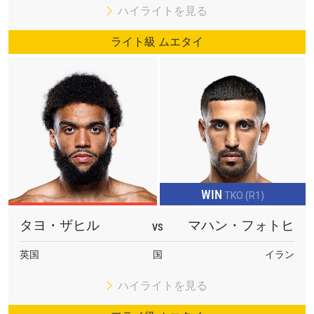
席をゲットするため今すぐ登録を！
ハイライトを見る
Eメール
対戦相手
ライト級 ムエタイ
大会
名前（ローマ字で記入）
ハイライトを見る
購読
このフォームを送信することにより、お客様は当
社の
プライバシーポリシー
に基づく情報の収集、
WIN
使用および開示に同意したことになります。お客
TKO (R1)
様は、いつでも配信を停止することができます。
タヨ・ザヒル
マハン・フォトヒ
VS
英国
国
イラン
ハイライトを見る