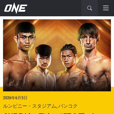
次
の
大
会
2026年6月5日
ルンピニー・スタジアム, バンコク