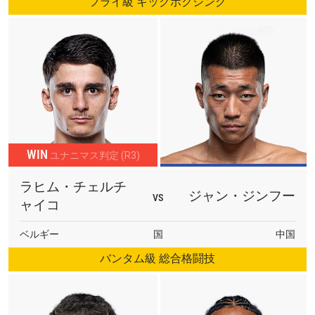
フライ級 キックボクシング
WIN
ユナニマス判定 (R3)
ラヒム・チェルチ
ジャン・ジンフー
VS
ャイコ
ベルギー
国
中国
バンタム級 総合格闘技