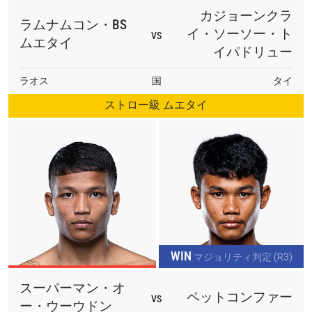
カジョーンクラ
ラムナムコン・BS
イ・ソーソー・ト
VS
ムエタイ
イパドリュー
ラオス
国
タイ
ストロー級 ムエタイ
WIN
マジョリティ判定 (R3)
スーパーマン・オ
ペットコンファー
VS
ー・ウーウドン