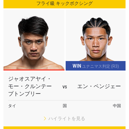
フライ級 キックボクシング
WIN
ユナニマス判定 (R3)
ジャオスアヤイ・
モー・クルンテー
エン・ペンジェー
VS
プトンブリー
タイ
国
中国
ハイライトを見る