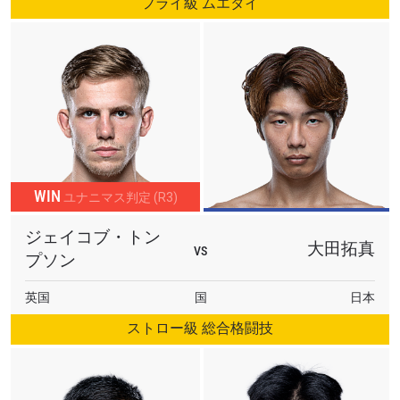
フライ級 ムエタイ
WIN
ユナニマス判定 (R3)
ジェイコブ・トン
大田拓真
VS
プソン
英国
国
日本
ストロー級 総合格闘技