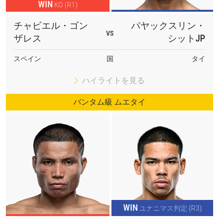
WIN
KO (R1)
チャビエル・ゴン
パヤックスリン・
VS
ザレス
シットJP
スペイン
国
タイ
ハイライトを見る
バンタム級 ムエタイ
WIN
ユナニマス判定 (R3)