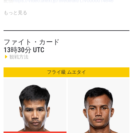
配信
https://video.unext.jp/livedetail/LIV0000014646
もっと見る
両大会では、ムエタイ、キックボクシング、MMAルールの
もと、世界各国のトップファイターたちが激突。多くの選
手にとって、ONE Championshipとの10万米ドル契約獲得を
懸けた重要な一戦となる。
ファイト・カード
13時30分 UTC
元ラジャダムナンスタジアム・ムエタイ世界王者のコンチ
観戦方法
ャイ・チャナイドンムアンが、モルドバのフィニッシャ
ー、ヴァレリウ・ストルンガリとストロー級ムエタイで対
フライ級 ムエタイ
戦する。現在3連勝中のコンチャイは、危険なKOファイタ
ーを相手にフィニッシュ勝利を狙う。
コーメインイベントでは、ONE契約選手のジャオスアイア
イ・モー・クルンテープトンブリーが、中国のサウスポ
ー、ユアン・ポンジエとフライ級キックボクシングルール
で激突する。