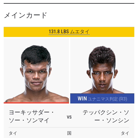
ハードヒッターの
チョーファー
とダイナミックなキルギス
メインカード
のストライカーの
シャーゾット・カブトフ
の対決に加え、
長南亮の愛弟子・
狩野優
のONEデビュー戦もある。
131.8 LBS ムエタイ
日本では
ABEMA
で午後9時30分から生配信。日本語解説で
観戦可能。その他の国・地域での開始時間や観戦方法は、
こちら
のページで確認できる。
WIN
ユナニマス判定 (R3)
ヨーキッサダー・
テッパクシン・ソ
VS
ソー・ソンマイ
ー・ソンシン
タイ
国
タイ