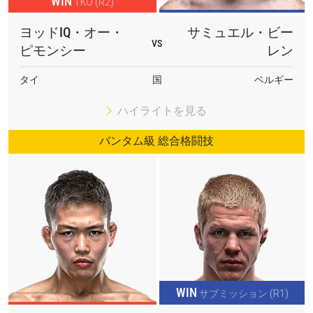
WIN
TKO (R2)
ヨッドIQ・オー・
サミュエル・ビー
VS
ピモンシー
レン
タイ
国
ベルギー
ハイライトを見る
バンタム級 総合格闘技
WIN
サブミッション (R1)