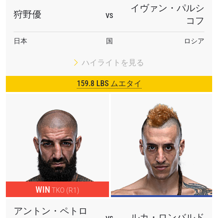
イヴァン・パルシ
狩野優
VS
コフ
日本
国
ロシア
ハイライトを見る
159.8 LBS ムエタイ
WIN
TKO (R1)
アントン・ペトロ
ルカ・ロンバルド