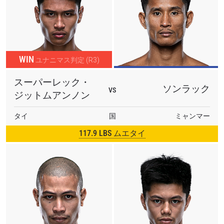
最新情報をゲット
ONEチャンピオンシップとどこでも一緒！ 最新ニ
ュース、特別オファー、ライブイベントの最高の
席をゲットするため今すぐ登録を！
WIN
ユナニマス判定 (R3)
Eメール
対戦相手
スーパーレック・
ソンラック
VS
ジットムアンノン
大会
名前（ローマ字で記入）
タイ
国
ミャンマー
117.9 LBS ムエタイ
ハイライトを見る
購読
このフォームを送信することにより、お客様は当
社の
プライバシーポリシー
に基づく情報の収集、
使用および開示に同意したことになります。お客
様は、いつでも配信を停止することができます。