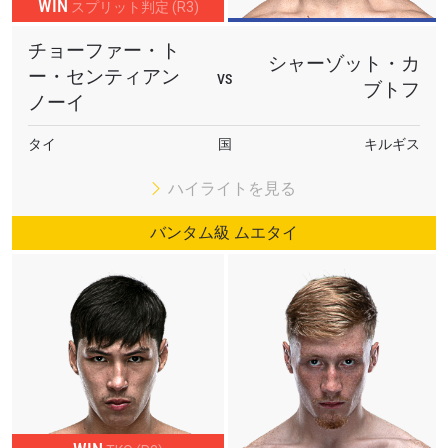
WIN
スプリット判定 (R3)
チョーファー・ト
シャーゾット・カ
ー・センティアン
VS
ブトフ
ノーイ
タイ
国
キルギス
ハイライトを見る
バンタム級 ムエタイ