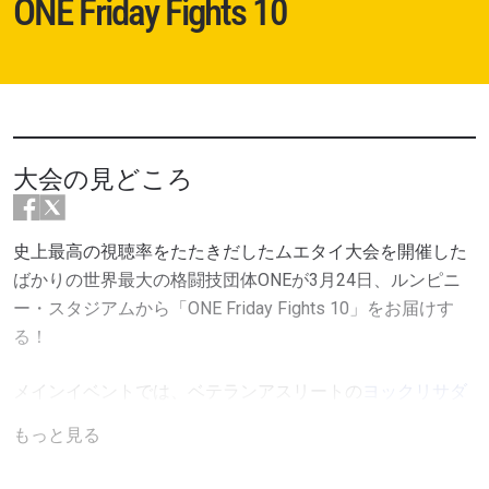
ONE Friday Fights 10
大会の見どころ
史上最高の視聴率をたたきだしたムエタイ大会を開催した
ばかりの世界最大の格闘技団体ONEが3月24日、ルンピニ
ー・スタジアムから「ONE Friday Fights 10」をお届けす
る！
メインイベントでは、ベテランアスリートの
ヨックリサダ
ー
と
テッパクシン
が激突。勝者はONEバンタム級ムエタイ
もっと見る
世界チャンピオンの
ノンオー
の挑戦者となる可能性がある
一戦だ。