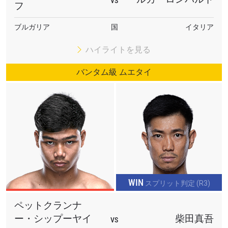
VS
フ
ブルガリア
国
イタリア
ハイライトを見る
バンタム級 ムエタイ
WIN
スプリット判定 (R3)
ペットクランナ
ー・シップーヤイ
柴田真吾
VS