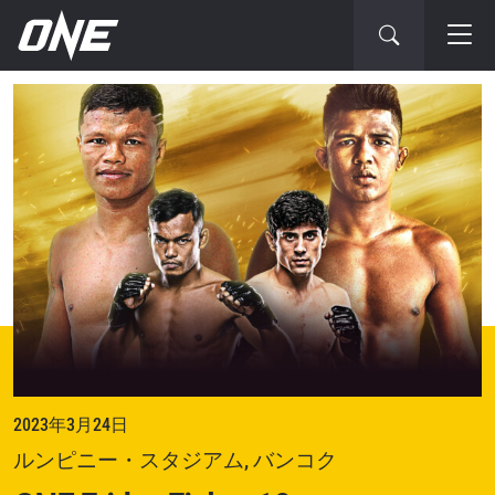
次
の
大
会
2023年3月24日
ルンピニー・スタジアム, バンコク