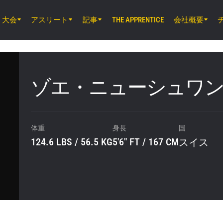
大会
アスリート
記事
会社概要
THE APPRENTICE
8月8日（土）8時30分 UTC
EBARA WAVE アリーナおおた, 東京都
ONE SAMURAI 2
ゾエ・ニューシュワ
8月14日（金）11時30分 UTC
ルンピニー・スタジアム, バンコク
ONE Friday Fights 166 & The Inner Cir
体重
身長
国
124.6 LBS / 56.5 KG
5'6" FT / 167 CM
スイス