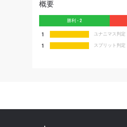
概要
このフ
シー
に
勝利 - 2
1
ユナニマス判定
1
スプリット判定