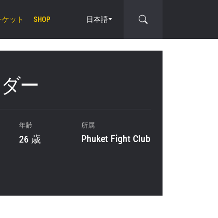
チケット
日本語
SHOP
ンダー
cle
年齢
所属
Phuket Fight Club
26 歳