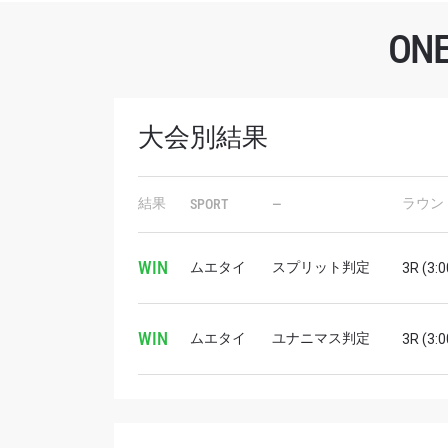
O
大会別結果
最
結果
ラウン
SPORT
—
ONE
ー、ラ
WIN
ムエタイ
スプリット判定
Eメール
3R (3:0
WIN
ムエタイ
ユナニマス判定
3R (3:0
名前（