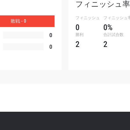
フィニッシュ率
ォームを送信することにより、お客様は当社の
プライバ
基づく情報の収集、使用および開示に同意したことにな
フィニッシュ
フィニッシュ
敗戦 - 0
お客様は、いつでも配信を停止することができます。
0
0%
0
勝利
合計試合数
2
2
0