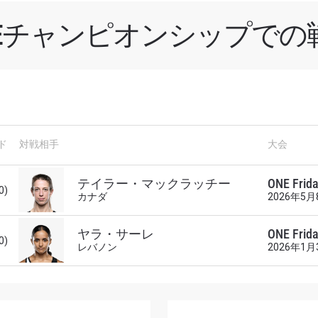
NEチャンピオンシップでの
新情報をゲット
ド
対戦相手
大会
チャンピオンシップとどこでも一緒！ 最新ニュース、特別
イブイベントの最高の席をゲットするため今すぐ登録
テイラー・マックラッチー
ONE Frida
0)
カナダ
2026年5月
対戦相手
ヤラ・サーレ
ONE Frida
0)
大会
ローマ字で記入）
レバノン
2026年1月
ハイライトを見る
購読