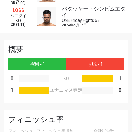
3R (3:00)
席をゲットするため今すぐ登録を！
パタッケー・シンビムエタ
LOSS
Eメール
イ
ムエタイ
対戦相手
ONE Friday Fights 63
KO
2R (1:11)
2024年5月17日
大会
名前（ローマ字で記入）
概要
ハイライトを見る
購読
勝利 - 1
敗戦 - 1
このフォームを送信することにより、お客様は当
0
1
KO
社の
プライバシーポリシー
に基づく情報の収集、
使用および開示に同意したことになります。お客
1
0
ユナニマス判定
様は、いつでも配信を停止することができます。
フィニッシュ率
フィニッシュ
フィニッシュ率
勝利
合計試合数