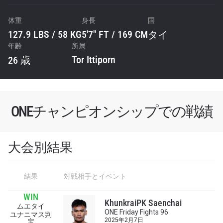
体重
身長
国
127.9 LBS / 58 KG
5'7" FT / 169 CM
タイ
年齢
所属
Tor Ittiporn
26 歳
ONEチャンピオンシップでの戦績
大会別結果
結果
対戦相手とイベント
最新情報をゲット
WIN
KhunkraiPK Saenchai
ムエタイ
ONEチャンピオンシップとどこでも一緒！ 最新ニ
ONE Friday Fights 96
ユナニマス判
ュース、特別オファー、ライブイベントの最高の
2025年2月7日
定