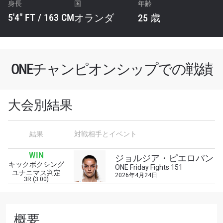
身長
国
年齢
5'4" FT / 163 CM
オランダ
25 歳
ONEチャンピオンシップでの戦績
大会別結果
結果
対戦相手とイベント
最新情報をゲット
WIN
ONEチャンピオンシップとどこでも一緒！ 最新ニ
ジョルジア・ピエロパン
キックボクシング
ュース、特別オファー、ライブイベントの最高の
ONE Friday Fights 151
ユナニマス判定
2026年4月24日
席をゲットするため今すぐ登録を！
3R (3:00)
Eメール
対戦相手
概要