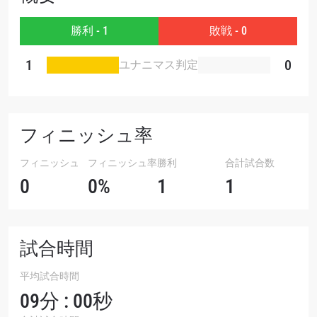
大会
名前（ローマ字で記入）
勝利 - 1
敗戦 - 0
ハイライトを見る
1
0
ユナニマス判定
購読
このフォームを送信することにより、お客様は当
社の
プライバシーポリシー
に基づく情報の収集、
使用および開示に同意したことになります。お客
フィニッシュ率
様は、いつでも配信を停止することができます。
フィニッシュ
フィニッシュ率
勝利
合計試合数
0
0%
1
1
試合時間
平均試合時間
09分 : 00秒