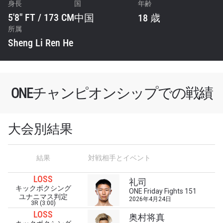
身長
国
年齢
5'8" FT / 173 CM
中国
18 歳
所属
Sheng Li Ren He
ONEチャンピオンシップでの戦績
大会別結果
結果
対戦相手とイベント
最新情報をゲット
LOSS
礼司
ONEチャンピオンシップとどこでも一緒！ 最新ニ
キックボクシング
ONE Friday Fights 151
ュース、特別オファー、ライブイベントの最高の
ユナニマス判定
2026年4月24日
3R (3:00)
席をゲットするため今すぐ登録を！
LOSS
Eメール
奥村将真