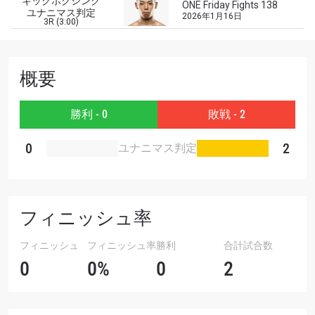
キックボクシング
ONE Friday Fights 138
対戦相手
ユナニマス判定
2026年1月16日
3R (3:00)
大会
名前（ローマ字で記入）
概要
ハイライトを見る
購読
勝利 - 0
敗戦 - 2
このフォームを送信することにより、お客様は当
0
2
ユナニマス判定
社の
プライバシーポリシー
に基づく情報の収集、
使用および開示に同意したことになります。お客
様は、いつでも配信を停止することができます。
フィニッシュ率
フィニッシュ
フィニッシュ率
勝利
合計試合数
0
0%
0
2