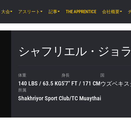
大会
アスリート
記事
会社概要
THE APPRENTICE
8月7日（金）11時30分 UTC
ルンピニー・スタジアム, バンコク
ONE Friday Fights 165 & The Inner Cir
シャフリエル・ジョ
8月8日（土）8時30分 UTC
EBARA WAVE アリーナおおた, 東京都
ONE SAMURAI 2
体重
身長
国
140 LBS / 63.5 KG
5'7" FT / 171 CM
ウズベキス
所属
Shakhriyor Sport Club/TC Muaythai