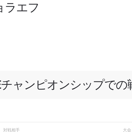
ョラエフ
NEチャンピオンシップでの
新情報をゲット
チャンピオンシップとどこでも一緒！ 最新ニュース、特別
イブイベントの最高の席をゲットするため今すぐ登録
ド
対戦相手
大会