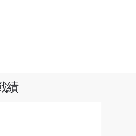
戦績
オファ
を！