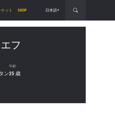
チケット
日本語
SHOP
cle
ラエフ
年齢
タン
25 歳