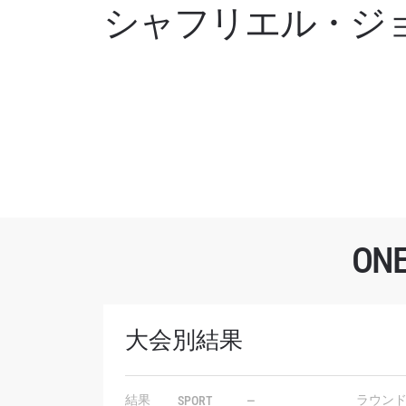
シャフリエル・ジ
O
最
大会別結果
ONE
ー、ラ
結果
ラウン
SPORT
—