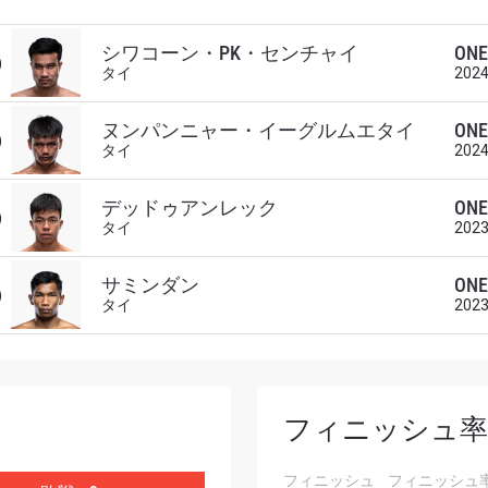
対戦相手
シワコーン・PK・センチャイ
ONE 
)
タイ
202
大会
ローマ字で記入）
ヌンパンニャー・イーグルムエタイ
ONE 
)
タイ
202
ハイライトを見る
購読
デッドゥアンレック
ONE 
)
タイ
202
ォームを送信することにより、お客様は当社の
プライバ
基づく情報の収集、使用および開示に同意したことにな
サミンダン
ONE 
)
お客様は、いつでも配信を停止することができます。
タイ
202
フィニッシュ率
フィニッシュ
フィニッシュ