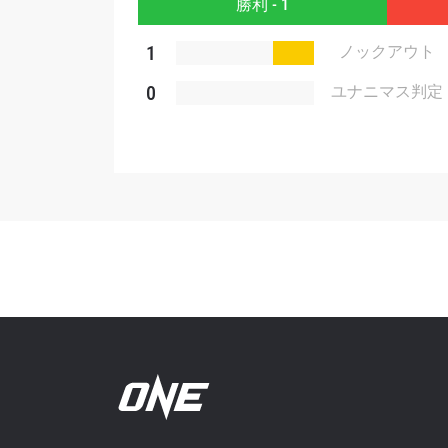
勝利 - 1
1
ノックアウト
0
ユナニマス判定