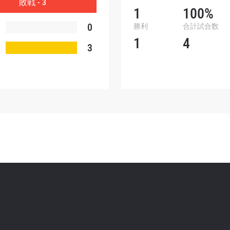
敗戦 - 3
1
100%
0
勝利
合計試合数
1
4
3