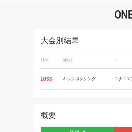
O
大会別結果
最
ONE
結果
SPORT
—
ー、ラ
Eメール
LOSS
キックボクシング
ユナニマ
名前（
概要