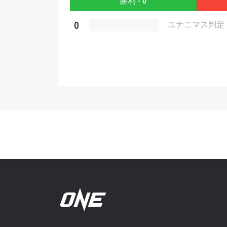
勝利 - 0
このフ
シー
に
0
ユナニマス判定