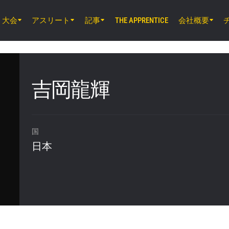
大会
アスリート
記事
会社概要
THE APPRENTICE
8月7日（金）11時30分 UTC
ルンピニー・スタジアム, バンコク
ONE Friday Fights 165 & The Inner Cir
吉岡龍輝
8月8日（土）8時30分 UTC
EBARA WAVE アリーナおおた, 東京都
ONE SAMURAI 2
国
日本