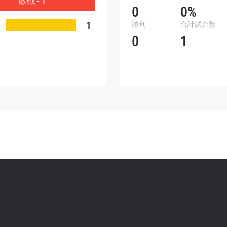
敗戦 - 1
ォームを送信することにより、お客様は当社の
プライバ
0
0%
基づく情報の収集、使用および開示に同意したことにな
1
勝利
合計試合数
お客様は、いつでも配信を停止することができます。
0
1