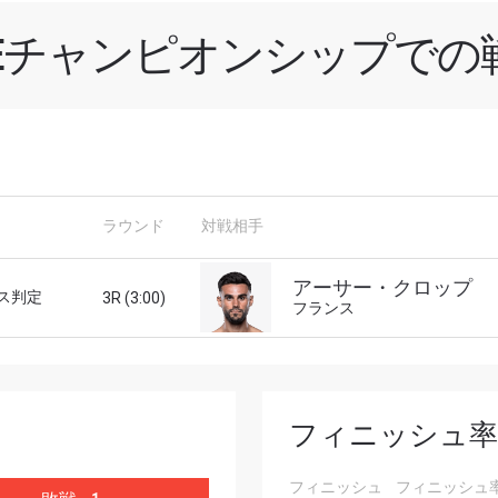
NEチャンピオンシップでの
新情報をゲット
チャンピオンシップとどこでも一緒！ 最新ニュース、特別
ラウンド
対戦相手
イブイベントの最高の席をゲットするため今すぐ登録
対戦相手
アーサー・クロップ
ス判定
3R (3:00)
フランス
大会
ローマ字で記入）
ハイライトを見る
フィニッシュ率
購読
フィニッシュ
フィニッシュ