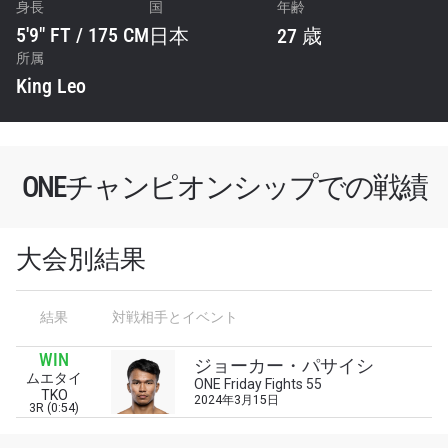
身長
国
年齢
5'9" FT / 175 CM
日本
27 歳
所属
King Leo
ONEチャンピオンシップでの戦績
大会別結果
最新情報をゲット
結果
対戦相手とイベント
ONEチャンピオンシップとどこでも一緒！ 最新ニ
ュース、特別オファー、ライブイベントの最高の
WIN
ジョーカー・パサイシ
席をゲットするため今すぐ登録を！
ムエタイ
ONE Friday Fights 55
TKO
Eメール
2024年3月15日
3R (0:54)
対戦相手