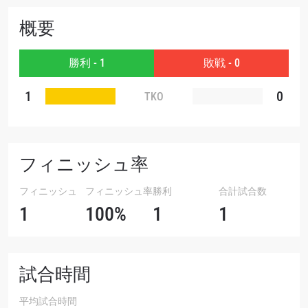
大会
名前（ローマ字で記入）
概要
勝利 - 1
敗戦 - 0
ハイライトを見る
購読
1
0
TKO
このフォームを送信することにより、お客様は当
社の
プライバシーポリシー
に基づく情報の収集、
使用および開示に同意したことになります。お客
様は、いつでも配信を停止することができます。
フィニッシュ率
フィニッシュ
フィニッシュ率
勝利
合計試合数
1
100%
1
1
試合時間
平均試合時間