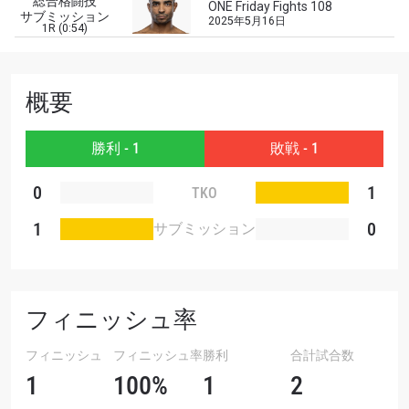
総合格闘技
Eメール
ONE Friday Fights 108
サブミッション
2025年5月16日
対戦相手
1R (0:54)
大会
名前（ローマ字で記入）
概要
ハイライトを見る
勝利 - 1
敗戦 - 1
購読
0
1
TKO
このフォームを送信することにより、お客様は当
社の
プライバシーポリシー
に基づく情報の収集、
1
0
サブミッション
使用および開示に同意したことになります。お客
様は、いつでも配信を停止することができます。
フィニッシュ率
フィニッシュ
フィニッシュ率
勝利
合計試合数
1
100%
1
2