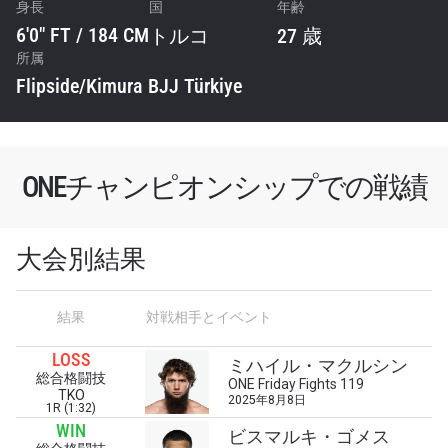
身長
国
年齢
6'0" FT / 184 CM
トルコ
27 歳
所属
Flipside/Kimura BJJ Türkiye
ONEチャンピオンシップでの戦績
大会別結果
結果
対戦相手とイベント
LOSS
最新情報をゲット
ミハイル・マクルシン
総合格闘技
ONE Friday Fights 119
ONEチャンピオンシップとどこでも一緒！ 最新ニ
TKO
2025年8月8日
1R (1:32)
ュース、特別オファー、ライブイベントの最高の
WIN
席をゲットするため今すぐ登録を！
ビスマルキ・ゴメス