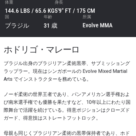
体重
身長
144.6 LBS / 65.6 KG
5'9" FT / 175 CM
国
年齢
所属
Evolve MMA
ブラジル
31 歳
ホドリゴ・マレーロ
ブラジル出身のブラジリアン柔術黒帯、サブミッショング
ラップラー。現在はシンガポールの Evolve Mixed Martial
Arts でインストラクターを務めている。
ノーギ柔術の世界王者であり、パンアメリカン選手権およ
び南米選手権でも優勝を果たすなど、10年以上にわたり国
際舞台で活躍を続けている。得意ポジションはクローズド
ガード、得意技はストレートフットロック。
母親も同じくブラジリアン柔術の黒帯保持者であり、ホド