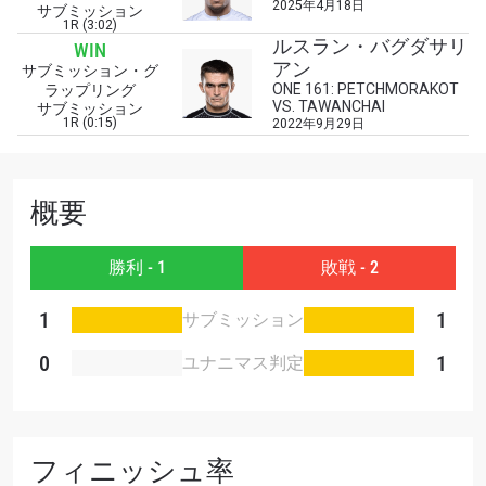
2025年4月18日
サブミッション
1R (3:02)
このフォームを送信することにより、お客様は当
ルスラン・バグダサリ
WIN
社の
プライバシーポリシー
に基づく情報の収集、
アン
サブミッション・グ
使用および開示に同意したことになります。お客
ONE 161: PETCHMORAKOT
ラップリング
様は、いつでも配信を停止することができます。
VS. TAWANCHAI
サブミッション
1R (0:15)
2022年9月29日
概要
勝利 - 1
敗戦 - 2
1
1
サブミッション
0
1
ユナニマス判定
フィニッシュ率