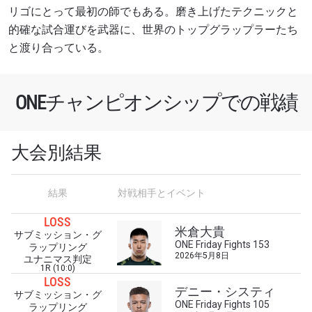
リゴにとって最初の師でもある。磨き上げたテクニックと
的確な試合運びを武器に、世界のトップグラップラーたち
と渡り合っている。
ONEチャンピオンシップでの戦績
最新情報をゲット
ONEチャンピオンシップとどこでも一緒！ 最新ニ
大会別結果
ュース、特別オファー、ライブイベントの最高の
席をゲットするため今すぐ登録を！
Eメール
結果
対戦相手とイベント
対戦相手
LOSS
米倉大貴
サブミッション・グ
大会
名前（ローマ字で記入）
ONE Friday Fights 153
ラップリング
2026年5月8日
ユナニマス判定
1R (10:0)
LOSS
デニー・システィ
ハイライトを見る
サブミッション・グ
ONE Friday Fights 105
ラップリング
購読