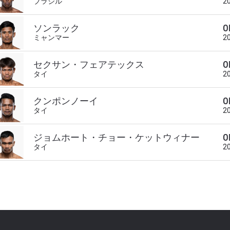
ブラジル
2
チャンピオンシップとどこでも一緒！ 最新ニュース、特別
イブイベントの最高の席をゲットするため今すぐ登録
ソンラック
O
ミャンマー
2
対戦相手
セクサン・フェアテックス
O
大会
ローマ字で記入）
タイ
2
クンポンノーイ
O
ハイライトを見る
タイ
2
購読
ジョムホート・チョー・ケットウィナー
O
ォームを送信することにより、お客様は当社の
プライバ
タイ
2
基づく情報の収集、使用および開示に同意したことにな
お客様は、いつでも配信を停止することができます。