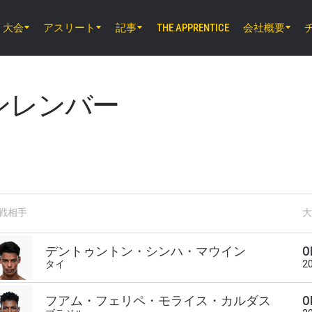
大会
アスリート
記事
会社概要
THE APPRENTICE
8月7日（金）11時30分 UTC
ルンピニー・スタジアム, バンコク
ONE Friday Fights 165 & The Inner Cir
ンレンバー
8月8日（土）8時30分 UTC
EBARA WAVE アリーナおおた, 東京都
ONE SAMURAI 2
戦相手
大
デントゥントン・シンハ・マウイン
O
タイ
2
新情報をゲット
フアム・フェリペ・モライス・カルダス
O