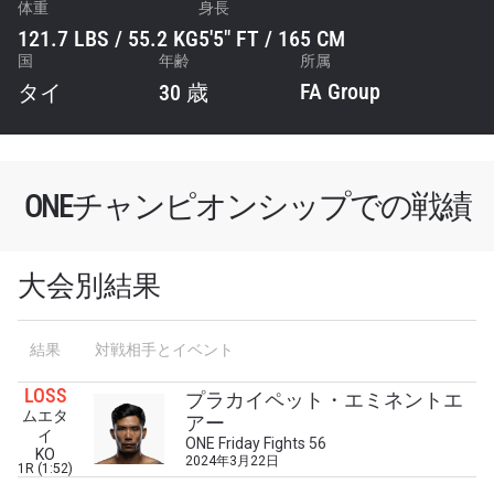
体重
身長
121.7 LBS / 55.2 KG
5'5" FT / 165 CM
国
年齢
所属
FA Group
タイ
30 歳
ONEチャンピオンシップでの戦績
大会別結果
最新情報をゲット
結果
対戦相手とイベント
ONEチャンピオンシップとどこでも一緒！ 最新ニ
LOSS
プラカイペット・エミネントエ
ュース、特別オファー、ライブイベントの最高の
ムエタ
アー
席をゲットするため今すぐ登録を！
イ
ONE Friday Fights 56
Eメール
KO
2024年3月22日
1R (1:52)
対戦相手