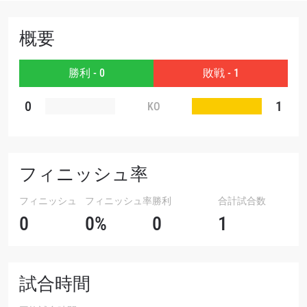
大会
名前（ローマ字で記入）
概要
勝利 - 0
敗戦 - 1
ハイライトを見る
購読
0
1
KO
このフォームを送信することにより、お客様は当
社の
プライバシーポリシー
に基づく情報の収集、
使用および開示に同意したことになります。お客
様は、いつでも配信を停止することができます。
フィニッシュ率
フィニッシュ
フィニッシュ率
勝利
合計試合数
0
0%
0
1
試合時間