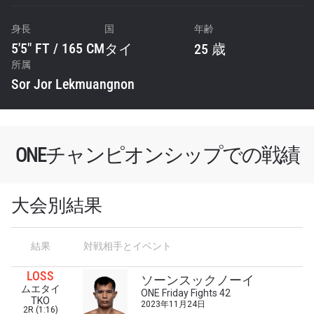
身長
国
年齢
5'5" FT / 165 CM
タイ
25 歳
所属
Sor Jor Lekmuangnon
ONEチャンピオンシップでの戦績
大会別結果
最新情報をゲット
結果
対戦相手とイベント
ONEチャンピオンシップとどこでも一緒！ 最新ニ
ュース、特別オファー、ライブイベントの最高の
LOSS
席をゲットするため今すぐ登録を！
ソーンスックノーイ
ムエタイ
Eメール
ONE Friday Fights 42
TKO
2023年11月24日
対戦相手
2R (1:16)