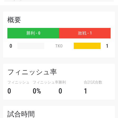
大会
名前（ローマ字で記入）
概要
ハイライトを見る
勝利 - 0
敗戦 - 1
購読
0
1
TKO
このフォームを送信することにより、お客様は当
社の
プライバシーポリシー
に基づく情報の収集、
使用および開示に同意したことになります。お客
様は、いつでも配信を停止することができます。
フィニッシュ率
フィニッシュ
フィニッシュ率
勝利
合計試合数
0
0%
0
1
試合時間