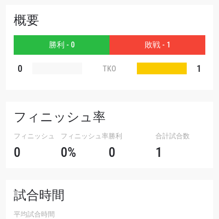
大会
名前（ローマ字で記入）
概要
勝利 - 0
敗戦 - 1
ハイライトを見る
購読
0
1
TKO
このフォームを送信することにより、お客様は当
社の
プライバシーポリシー
に基づく情報の収集、
使用および開示に同意したことになります。お客
様は、いつでも配信を停止することができます。
フィニッシュ率
フィニッシュ
フィニッシュ率
勝利
合計試合数
0
0%
0
1
試合時間
平均試合時間