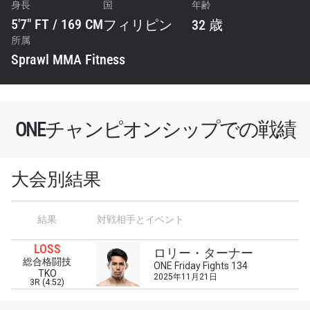
身長
国
年齢
5'7" FT / 169 CM
フィリピン
32 歳
所属
Sprawl MMA Fitness
ONEチャンピオンシップでの戦績
大会別結果
最新情報をゲット
結果
対戦相手とイベント
ONEチャンピオンシップとどこでも一緒！ 最新ニ
ュース、特別オファー、ライブイベントの最高の
LOSS
ロリー・ターナー
席をゲットするため今すぐ登録を！
総合格闘技
ONE Friday Fights 134
TKO
Eメール
2025年11月21日
3R (4:52)
対戦相手