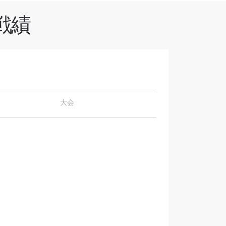
戦績
オファ
を！
大会
シーポリ
ります。