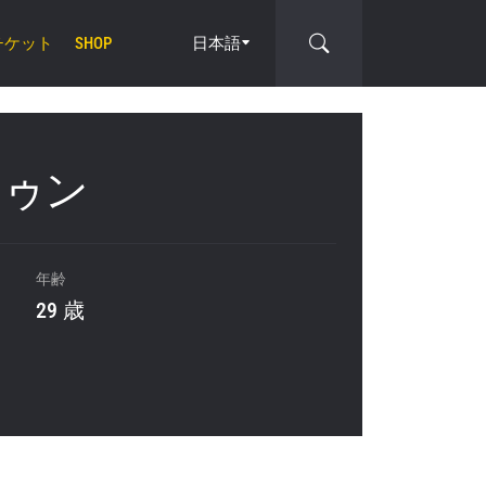
チケット
日本語
SHOP
cle
トゥン
年齢
29 歳