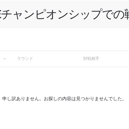
NEチャンピオンシップでの
新情報をゲット
チャンピオンシップとどこでも一緒！ 最新ニュース、特別
イブイベントの最高の席をゲットするため今すぐ登録
対戦相手
ラウンド
対戦相手
—
大会
ローマ字で記入）
ハイライトを見る
購読
申し訳ありません。お探しの内容は見つかりませんでした。
ォームを送信することにより、お客様は当社の
プライバ
基づく情報の収集、使用および開示に同意したことにな
お客様は、いつでも配信を停止することができます。