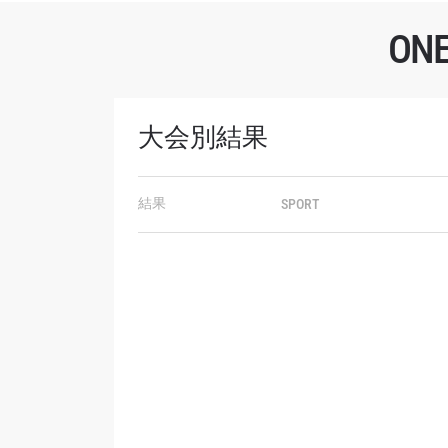
O
最
ONE
大会別結果
ー、ラ
Eメール
結果
SPORT
名前（
このフ
シー
に