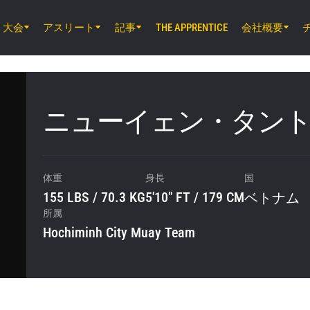
大会
アスリート
記事
会社概要
THE APPRENTICE
8月7日（金）11時30分 UTC
ルンピニー・スタジアム, バンコク
ONE Friday Fights 165 & The Inner Cir
ニューイェン・タン
8月8日（土）8時30分 UTC
EBARA WAVE アリーナおおた, 東京都
ONE SAMURAI 2
体重
身長
国
155 LBS / 70.3 KG
5'10" FT / 179 CM
ベトナム
所属
Hochiminh City Muay Team