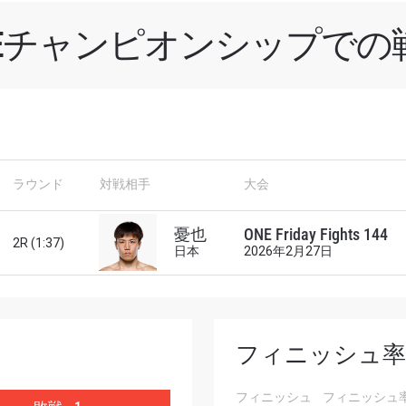
NEチャンピオンシップでの
新情報をゲット
チャンピオンシップとどこでも一緒！ 最新ニュース、特別
ラウンド
対戦相手
大会
イブイベントの最高の席をゲットするため今すぐ登録
対戦相手
憂也
ONE Friday Fights 144
2R (1:37)
日本
2026年2月27日
大会
ローマ字で記入）
ハイライトを見る
フィニッシュ率
購読
フィニッシュ
フィニッシュ