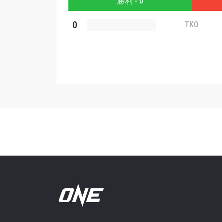
勝利 - 0
このフ
シー
に
0
TKO