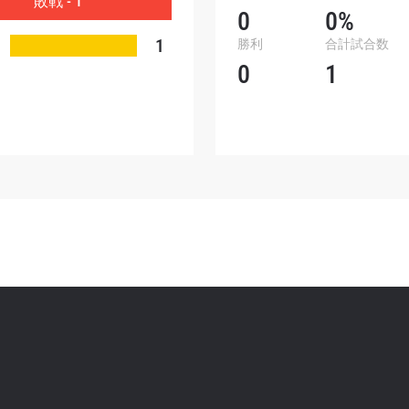
敗戦 - 1
ォームを送信することにより、お客様は当社の
プライバ
0
0%
基づく情報の収集、使用および開示に同意したことにな
1
勝利
合計試合数
お客様は、いつでも配信を停止することができます。
0
1