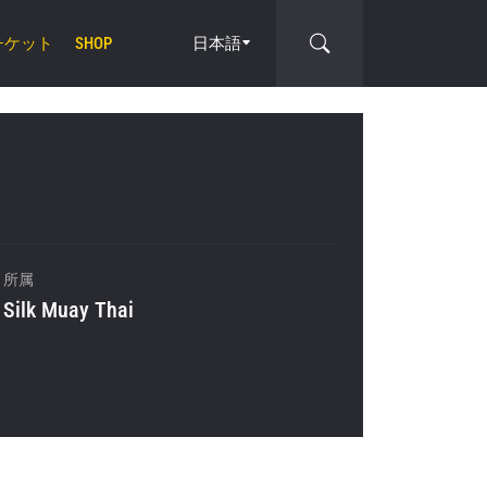
チケット
日本語
SHOP
cle
ィ
所属
Silk Muay Thai