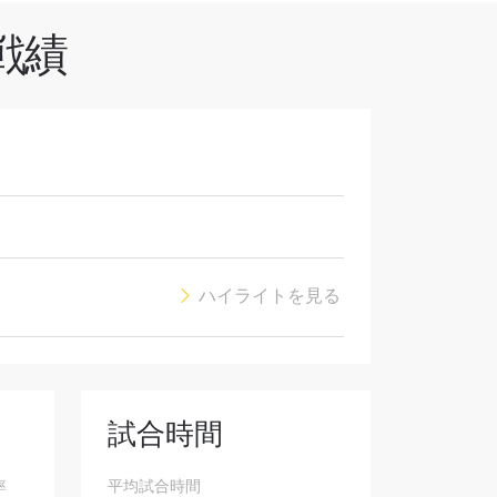
戦績
オファ
を！
ハイライトを見る
試合時間
率
平均試合時間