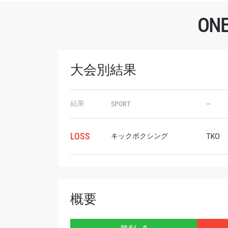
O
大会別結果
最
ONE
結果
SPORT
—
ー、ラ
Eメール
LOSS
キックボクシング
TKO
名前（
概要