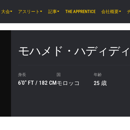
大会
アスリート
記事
会社概要
THE APPRENTICE
8月14日（金）11時30分 UTC
ルンピニー・スタジアム, バンコク
ONE Friday Fights 166 & The Inner Cir
モハメド・ハディデ
8月15日（土）1時00分 UTC
ルンピニー・スタジアム, バンコク
ONE Fight Night 46
身長
国
年齢
6'0" FT / 182 CM
モロッコ
25 歳