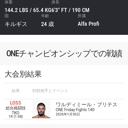
体重
身長
144.2 LBS / 65.4 KG
6'3" FT / 190 CM
国
年齢
所属
Alfa Profi
キルギス
24 歳
ONEチャンピオンシップでの戦績
大会別結果
最新情報をゲット
結果
対戦相手とイベント
ONEチャンピオンシップとどこでも一緒！ 最新ニ
ュース、特別オファー、ライブイベントの最高の
LOSS
ワルディミール・ブリテス
席をゲットするため今すぐ登録を！
総合格闘技
ONE Friday Fights 140
TKO
Eメール
2026年1月30日
1R (1:08)
対戦相手