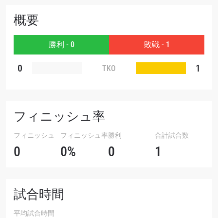
大会
名前（ローマ字で記入）
概要
勝利 - 0
敗戦 - 1
ハイライトを見る
購読
0
1
TKO
このフォームを送信することにより、お客様は当
社の
プライバシーポリシー
に基づく情報の収集、
使用および開示に同意したことになります。お客
様は、いつでも配信を停止することができます。
フィニッシュ率
フィニッシュ
フィニッシュ率
勝利
合計試合数
0
0%
0
1
試合時間
平均試合時間