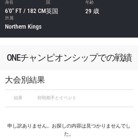
身長
国
年齢
6'0" FT / 182 CM
英国
29 歳
最新情報をゲット
所属
Northern Kings
ONEチャンピオンシップとどこでも一緒！ 最新ニ
ュース、特別オファー、ライブイベントの最高の
席をゲットするため今すぐ登録を！
Eメール
対戦相手
ONEチャンピオンシップでの戦績
大会
名前（ローマ字で記入）
大会別結果
ハイライトを見る
結果
対戦相手とイベント
購読
このフォームを送信することにより、お客様は当
社の
プライバシーポリシー
に基づく情報の収集、
使用および開示に同意したことになります。お客
申し訳ありません。お探しの内容は見つかりませんでし
様は、いつでも配信を停止することができます。
た。