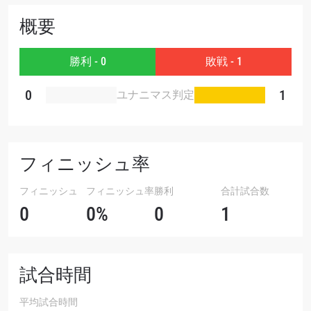
大会
名前（ローマ字で記入）
概要
勝利 - 0
敗戦 - 1
ハイライトを見る
購読
0
1
ユナニマス判定
このフォームを送信することにより、お客様は当
社の
プライバシーポリシー
に基づく情報の収集、
使用および開示に同意したことになります。お客
様は、いつでも配信を停止することができます。
フィニッシュ率
フィニッシュ
フィニッシュ率
勝利
合計試合数
0
0%
0
1
試合時間
平均試合時間