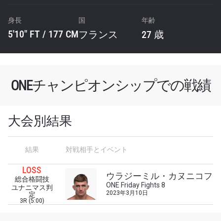
身長
国
年齢
5'10" FT / 177 CM
フランス
27 歳
ONEチャンピオンシップでの戦績
大会別結果
最新情報をゲット
結果
対戦相手とイベント
ONEチャンピオンシップとどこでも一緒！ 最新ニ
LOSS
ウラジーミル・カヌニコフ
ュース、特別オファー、ライブイベントの最高の
総合格闘技
ONE Friday Fights 8
席をゲットするため今すぐ登録を！
ユナニマス判
2023年3月10日
定
Eメール
3R (5:00)
対戦相手