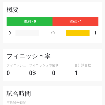
大会
名前（ローマ字で記入）
概要
勝利 - 0
敗戦 - 1
ハイライトを見る
購読
0
1
KO
このフォームを送信することにより、お客様は当
社の
プライバシーポリシー
に基づく情報の収集、
使用および開示に同意したことになります。お客
様は、いつでも配信を停止することができます。
フィニッシュ率
フィニッシュ
フィニッシュ率
勝利
合計試合数
0
0%
0
1
試合時間
平均試合時間