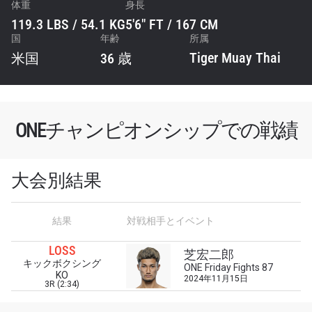
体重
身長
119.3 LBS / 54.1 KG
5'6" FT / 167 CM
国
年齢
所属
Tiger Muay Thai
米国
36 歳
ONEチャンピオンシップでの戦績
大会別結果
最新情報をゲット
結果
対戦相手とイベント
ONEチャンピオンシップとどこでも一緒！ 最新ニ
ュース、特別オファー、ライブイベントの最高の
LOSS
芝宏二郎
席をゲットするため今すぐ登録を！
キックボクシング
ONE Friday Fights 87
KO
Eメール
2024年11月15日
3R (2:34)
対戦相手