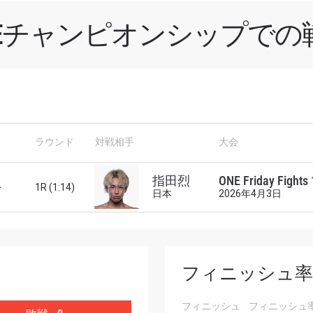
NEチャンピオンシップでの
新情報をゲット
チャンピオンシップとどこでも一緒！ 最新ニュース、特別
ラウンド
対戦相手
大会
イブイベントの最高の席をゲットするため今すぐ登録
対戦相手
指田烈
ONE Friday Fights
ト
1R (1:14)
日本
2026年4月3日
大会
ローマ字で記入）
ハイライトを見る
フィニッシュ率
購読
フィニッシュ
フィニッシュ