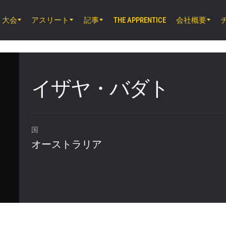
大会
アスリート
記事
会社概要
THE APPRENTICE
8月8日（土）8時30分 UTC
EBARA WAVE アリーナおおた, 東京都
ONE SAMURAI 2
イザヤ・バダト
8月14日（金）11時30分 UTC
ルンピニー・スタジアム, バンコク
ONE Friday Fights 166 & The Inner Cir
国
オーストラリア