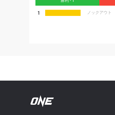
勝利 - 1
このフ
シー
に
1
ノックアウト