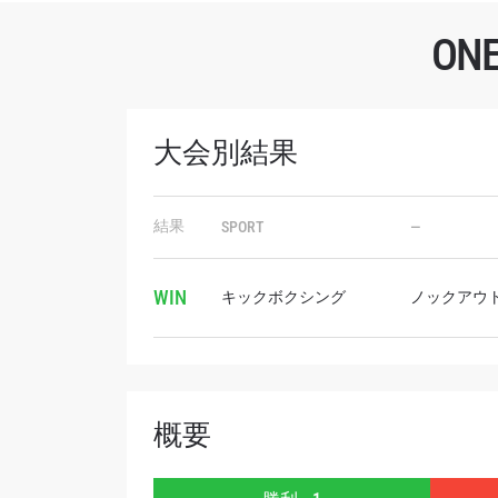
O
大会別結果
最
ONE
結果
SPORT
—
ー、ラ
Eメール
WIN
キックボクシング
ノックアウ
名前（
概要