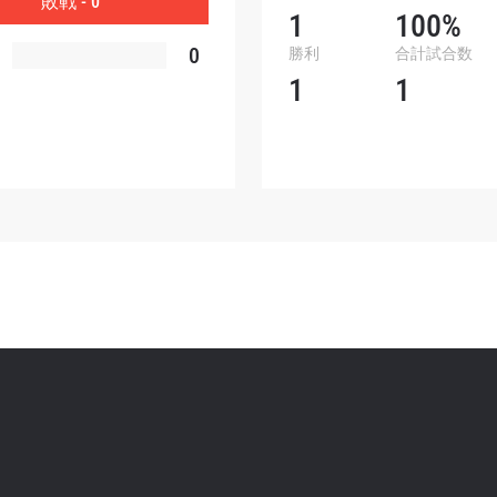
敗戦 - 0
ォームを送信することにより、お客様は当社の
プライバ
1
100%
基づく情報の収集、使用および開示に同意したことにな
0
勝利
合計試合数
お客様は、いつでも配信を停止することができます。
1
1