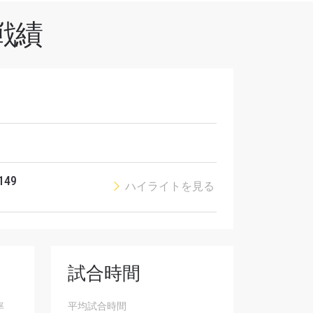
戦績
オファ
を！
 149
ハイライトを見る
試合時間
率
平均試合時間