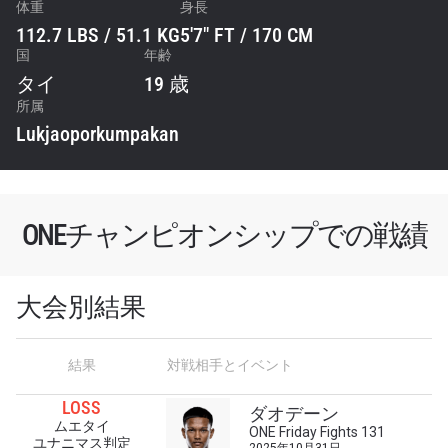
体重
身長
112.7 LBS / 51.1 KG
5'7" FT / 170 CM
国
年齢
タイ
19 歳
所属
Lukjaoporkumpakan
ONEチャンピオンシップでの戦績
大会別結果
結果
対戦相手とイベント
最新情報をゲット
LOSS
ダオデーン
ONEチャンピオンシップとどこでも一緒！ 最新ニ
ムエタイ
ONE Friday Fights 131
ュース、特別オファー、ライブイベントの最高の
ユナニマス判定