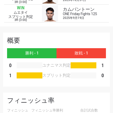
2025年10月31日
席をゲットするため今すぐ登録を！
3R (3:00)
WIN
Eメール
カムパントーン
ムエタイ
対戦相手
ONE Friday Fights 125
スプリット判定
2025年9月19日
3R (3:00)
大会
名前（ローマ字で記入）
概要
ハイライトを見る
購読
勝利 - 1
敗戦 - 1
このフォームを送信することにより、お客様は当
0
1
ユナニマス判定
社の
プライバシーポリシー
に基づく情報の収集、
使用および開示に同意したことになります。お客
1
0
スプリット判定
様は、いつでも配信を停止することができます。
フィニッシュ率
フィニッシュ
フィニッシュ率
勝利
合計試合数