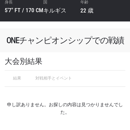
身長
国
年齢
最新情報をゲット
5'7" FT / 170 CM
キルギス
22 歳
ONEチャンピオンシップとどこでも一緒！ 最新ニ
ュース、特別オファー、ライブイベントの最高の
席をゲットするため今すぐ登録を！
Eメール
ONEチャンピオンシップでの戦績
対戦相手
大会
名前（ローマ字で記入）
大会別結果
結果
対戦相手とイベント
ハイライトを見る
購読
このフォームを送信することにより、お客様は当
社の
プライバシーポリシー
に基づく情報の収集、
申し訳ありません。お探しの内容は見つかりませんでし
使用および開示に同意したことになります。お客
た。
様は、いつでも配信を停止することができます。