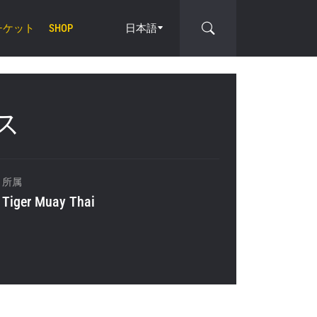
チケット
日本語
SHOP
ミス
cle
所属
Tiger Muay Thai