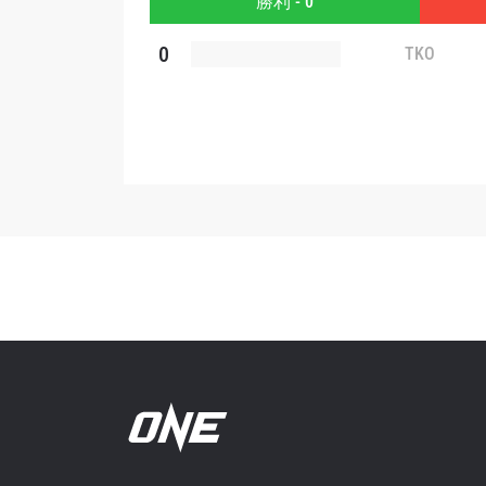
勝利 - 0
このフ
シー
に
0
TKO