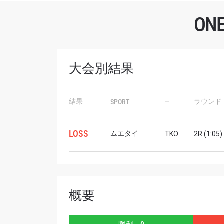
O
大会別結果
最
ONE
結果
ラウンド
SPORT
—
ー、ラ
Eメール
LOSS
ムエタイ
TKO
2R (1:05)
名前（
概要