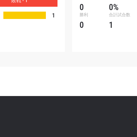
敗戦 - 1
ォームを送信することにより、お客様は当社の
プライバ
0
0%
基づく情報の収集、使用および開示に同意したことにな
1
勝利
合計試合数
お客様は、いつでも配信を停止することができます。
0
1