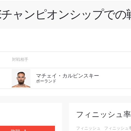
NEチャンピオンシップでの
新情報をゲット
チャンピオンシップとどこでも一緒！ 最新ニュース、特別
対戦相手
イブイベントの最高の席をゲットするため今すぐ登録
対戦相手
マチェイ・カルピンスキー
ポーランド
大会
ローマ字で記入）
ハイライトを見る
フィニッシュ率
購読
フィニッシュ
フィニッシュ