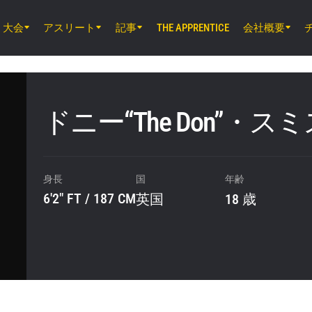
大会
アスリート
記事
会社概要
THE APPRENTICE
8月8日（土）8時30分 UTC
EBARA WAVE アリーナおおた, 東京都
ONE SAMURAI 2
ドニー“The Don”・ス
8月14日（金）11時30分 UTC
ルンピニー・スタジアム, バンコク
ONE Friday Fights 166 & The Inner Cir
身長
国
年齢
6'2" FT / 187 CM
英国
18 歳