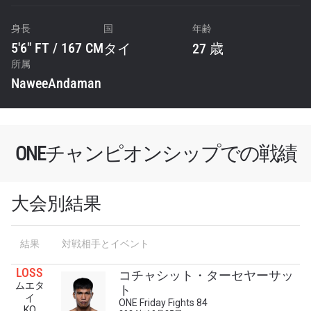
身長
国
年齢
5'6" FT / 167 CM
タイ
27 歳
所属
NaweeAndaman
ONEチャンピオンシップでの戦績
大会別結果
最新情報をゲット
結果
対戦相手とイベント
ONEチャンピオンシップとどこでも一緒！ 最新ニ
ュース、特別オファー、ライブイベントの最高の
LOSS
コチャシット・ターセヤーサッ
席をゲットするため今すぐ登録を！
ムエタ
ト
Eメール
イ
ONE Friday Fights 84
対戦相手
KO