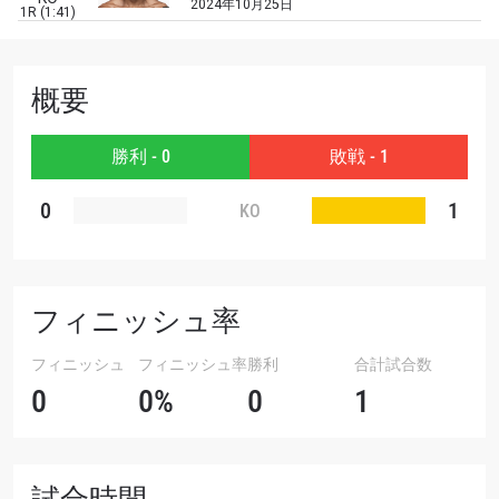
2024年10月25日
1R (1:41)
大会
名前（ローマ字で記入）
概要
ハイライトを見る
勝利 - 0
敗戦 - 1
購読
0
1
このフォームを送信することにより、お客様は当
KO
社の
プライバシーポリシー
に基づく情報の収集、
使用および開示に同意したことになります。お客
様は、いつでも配信を停止することができます。
フィニッシュ率
フィニッシュ
フィニッシュ率
勝利
合計試合数
0
0%
0
1