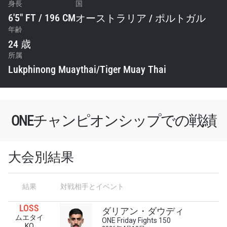
身長
国
6'5" FT / 196 CM
オーストラリア
/
ポルトガル
年齢
24 歳
所属
Lukphinong Muaythai/Tiger Muay Thai
ONEチャンピオンシップでの戦績
大会別結果
最新情報をゲット
ONEチャンピオンシップとどこでも一緒！ 最新ニ
結果
対戦相手とイベント
ュース、特別オファー、ライブイベントの最高の
席をゲットするため今すぐ登録を！
LOSS
ダリアン・ダウディ
Eメール
ムエタイ
ONE Friday Fights 150
KO