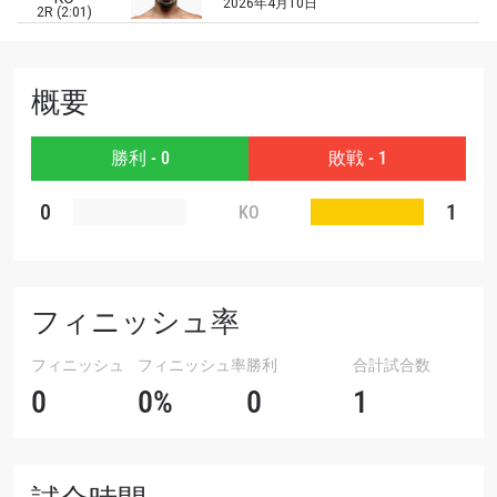
対戦相手
2026年4月10日
2R (2:01)
大会
名前（ローマ字で記入）
概要
ハイライトを見る
勝利 - 0
敗戦 - 1
購読
0
このフォームを送信することにより、お客様は当
1
KO
社の
プライバシーポリシー
に基づく情報の収集、
使用および開示に同意したことになります。お客
様は、いつでも配信を停止することができます。
フィニッシュ率
フィニッシュ
フィニッシュ率
勝利
合計試合数
0
0%
0
1