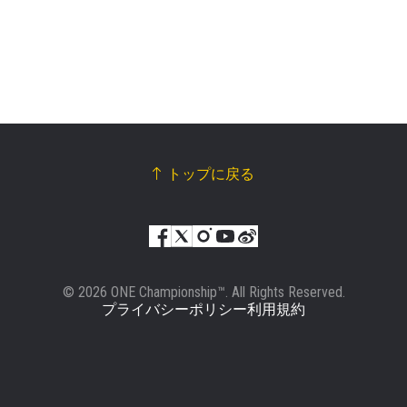
ス
リ
ハイライトを見る
ー
購読
ト
このフォームを送信することにより、お客様は当
社の
プライバシーポリシー
に基づく情報の収集、
使用および開示に同意したことになります。お客
様は、いつでも配信を停止することができます。
トップに戻る
© 2026 ONE Championship™. All Rights Reserved.
プライバシーポリシー
利用規約