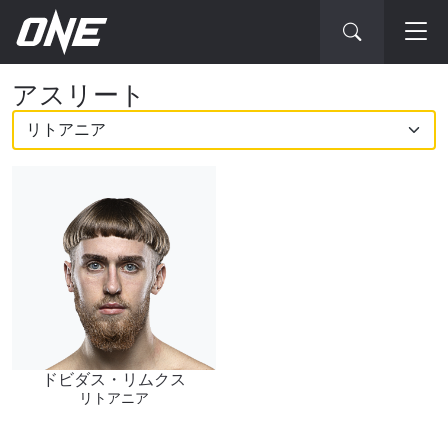
ONE
アスリート
チ
ャ
ン
ピ
オ
最新情報をゲット
ン
ONEチャンピオンシップとどこでも一緒！ 最新ニ
シ
ュース、特別オファー、ライブイベントの最高の
席をゲットするため今すぐ登録を！
ッ
Eメール
プ・
ドビダス・リムクス
対戦相手
リトアニア
ア
大会
名前（ローマ字で記入）