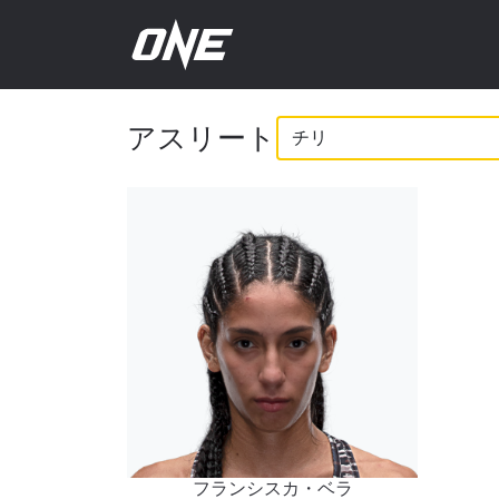
ONE
アスリート
チ
ャ
ン
ピ
オ
最
ONE
ン
ー、ラ
Eメール
シ
フランシスカ・ベラ