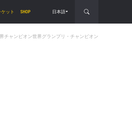
チケット
日本語
SHOP
界チャンピオン
世界グランプリ・チャンピオン
cle
オファ
を！