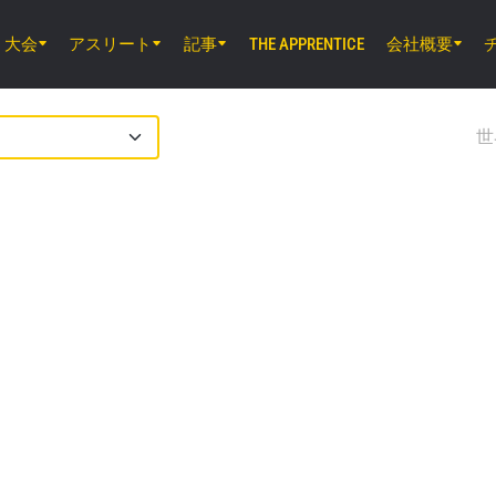
大会
アスリート
記事
会社概要
THE APPRENTICE
8月8日（土）8時30分 UTC
EBARA WAVE アリーナおおた, 東京都
世
ONE SAMURAI 2
8月14日（金）11時30分 UTC
ルンピニー・スタジアム, バンコク
ONE Friday Fights 166 & The Inner Cir
新情報をゲット
チャンピオンシップとどこでも一緒！ 最新ニュース、特別
イブイベントの最高の席をゲットするため今すぐ登録
対戦相手