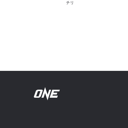
チリ
ッ
名前（
プ・
ア
ス
このフ
リ
シー
に
ー
ト