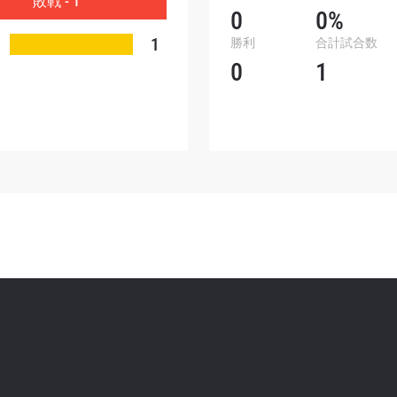
敗戦 - 1
ォームを送信することにより、お客様は当社の
プライバ
0
0%
基づく情報の収集、使用および開示に同意したことにな
1
勝利
合計試合数
お客様は、いつでも配信を停止することができます。
0
1