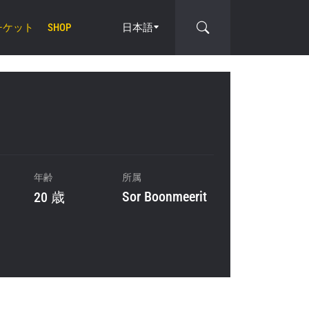
チケット
日本語
SHOP
cle
年齢
所属
Sor Boonmeerit
20 歳