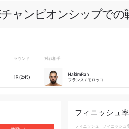
NEチャンピオンシップでの
新情報をゲット
チャンピオンシップとどこでも一緒！ 最新ニュース、特別
ラウンド
対戦相手
イブイベントの最高の席をゲットするため今すぐ登録
対戦相手
HakimBah
1R (2:45)
フランス / モロッコ
大会
ローマ字で記入）
ハイライトを見る
フィニッシュ率
購読
フィニッシュ
フィニッシュ