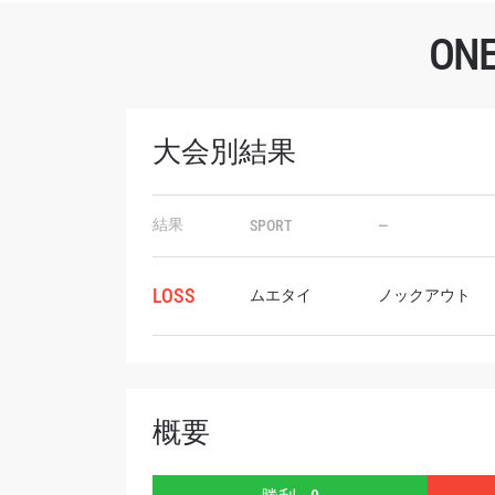
O
大会別結果
最
ONE
結果
SPORT
—
ー、ラ
Eメール
LOSS
ムエタイ
ノックアウト
名前（
概要