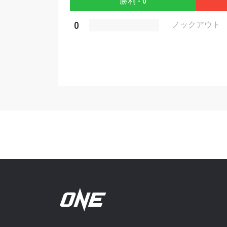
勝利 - 0
このフ
シー
に
0
ノックアウト