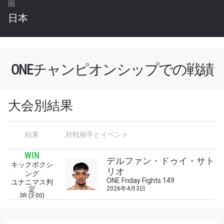
国
日本
ONEチャンピオンシップでの戦績
大会別結果
結果
対戦相手とイベント
最新情報をゲット
WIN
デルファン・ドゥイ・サト
ONEチャンピオンシップとどこでも一緒！ 最新ニ
キックボクシ
リオ
ュース、特別オファー、ライブイベントの最高の
ング
ONE Friday Fights 149
ユナニマス判
席をゲットするため今すぐ登録を！
定
2026年4月3日
Eメール
3R (3:00)
対戦相手