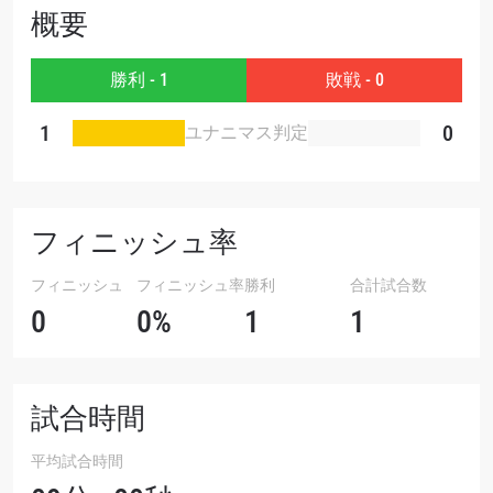
概要
大会
名前（ローマ字で記入）
勝利 - 1
敗戦 - 0
ハイライトを見る
購読
1
0
ユナニマス判定
このフォームを送信することにより、お客様は当
社の
プライバシーポリシー
に基づく情報の収集、
使用および開示に同意したことになります。お客
フィニッシュ率
様は、いつでも配信を停止することができます。
フィニッシュ
フィニッシュ率
勝利
合計試合数
0
0%
1
1
試合時間
平均試合時間