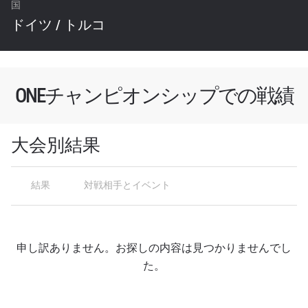
国
最新情報をゲット
ドイツ
/
トルコ
ONEチャンピオンシップとどこでも一緒！ 最新ニ
ュース、特別オファー、ライブイベントの最高の
席をゲットするため今すぐ登録を！
Eメール
ONEチャンピオンシップでの戦績
対戦相手
大会
名前（ローマ字で記入）
大会別結果
結果
対戦相手とイベント
ハイライトを見る
購読
このフォームを送信することにより、お客様は当
社の
プライバシーポリシー
に基づく情報の収集、
申し訳ありません。お探しの内容は見つかりませんでし
使用および開示に同意したことになります。お客
た。
様は、いつでも配信を停止することができます。