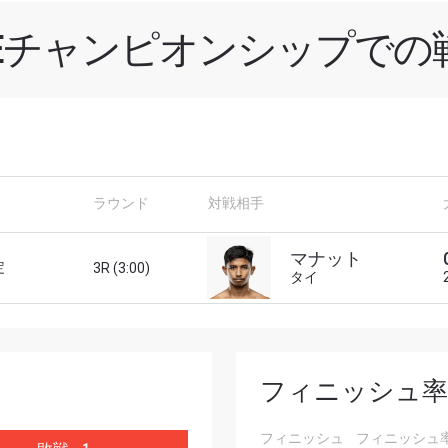
NEチャンピオンシップでの
新情報をゲット
チャンピオンシップとどこでも一緒！ 最新ニュース、特別
ラウンド
対戦相手
イブイベントの最高の席をゲットするため今すぐ登録
対戦相手
マナット
定
3R (3:00)
タイ
大会
ローマ字で記入）
ハイライトを見る
フィニッシュ率
購読
フィニッシュ
フィニッシュ