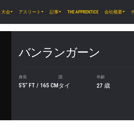
大会
アスリート
記事
会社概要
THE APPRENTICE
8月7日（金）11時30分 UTC
ルンピニー・スタジアム, バンコク
ONE Friday Fights 165 & The Inner Cir
バンランガーン
8月8日（土）8時30分 UTC
EBARA WAVE アリーナおおた, 東京都
ONE SAMURAI 2
身長
国
年齢
5'5" FT / 165 CM
タイ
27 歳