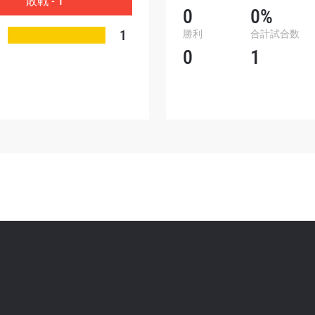
敗戦 - 1
ォームを送信することにより、お客様は当社の
プライバ
0
0%
基づく情報の収集、使用および開示に同意したことにな
1
勝利
合計試合数
お客様は、いつでも配信を停止することができます。
0
1