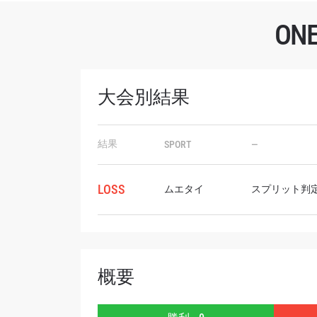
O
大会別結果
最
ONE
結果
SPORT
—
ー、ラ
Eメール
LOSS
ムエタイ
スプリット判
名前（
概要