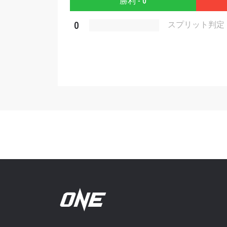
勝利 - 0
このフ
シー
に
0
スプリット判定