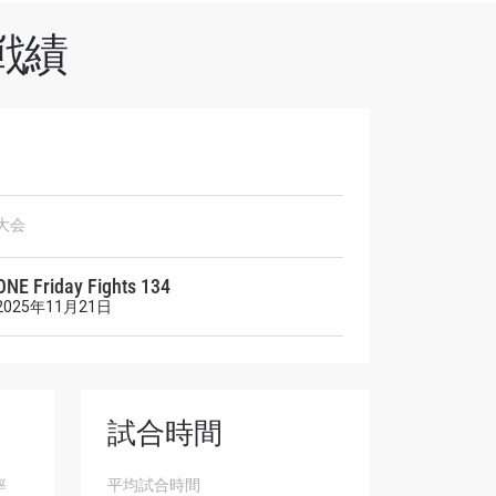
戦績
オファ
大会
を！
ONE Friday Fights 134
2025年11月21日
試合時間
率
平均試合時間